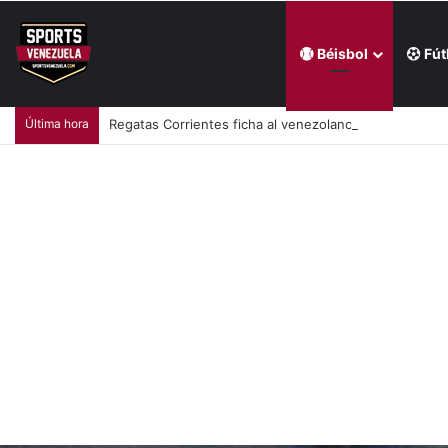
Béisbol
Fút
Última hora
Regatas Corrientes ficha al venezolano Elián Centeno