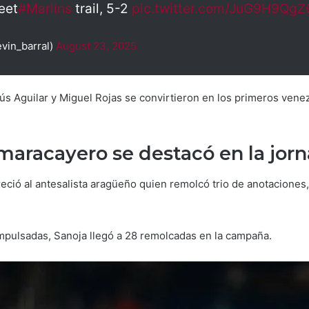
eet
#Marlins
trail, 5-2
pic.twitter.com/JuG9H9QgZ
vin_barral)
August 23, 2025
esús Aguilar y Miguel Rojas se convirtieron en los primeros ven
maracayero se destacó en la jor
oreció al antesalista aragüeño quien remolcó trio de anotacione
impulsadas, Sanoja llegó a 28 remolcadas en la campaña.