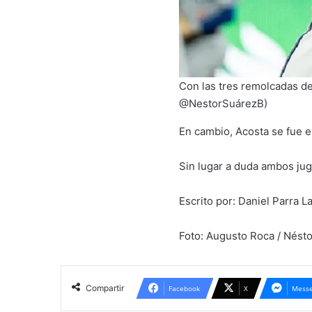
Con las tres remolcadas de
@NestorSuárezB)
En cambio, Acosta se fue e
Sin lugar a duda ambos ju
Escrito por: Daniel Parra
Foto: Augusto Roca / Nés
Compartir
Facebook
X
Messe