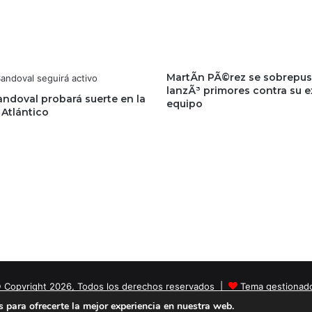
MartÃ­n PÃ©rez se sobrepus
lanzÃ³ primores contra su e
andoval probará suerte en la
equipo
 Atlántico
 Copyright 2026, Todos los derechos reservados |
Tema gestionad
 para ofrecerte la mejor experiencia en nuestra web.
Facebook
X
YouTube
Instagram