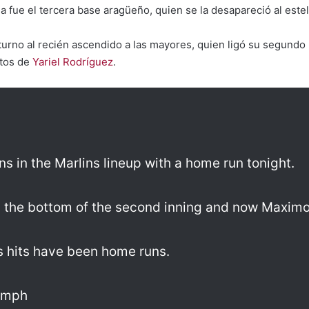
a fue el tercera base aragüeño, quien se la desapareció al este
turno al recién ascendido a las mayores, quien ligó su segundo 
ntos de
Yariel Rodríguez
.
s in the Marlins lineup with a home run tonight.
n the bottom of the second inning and now Maximo 
s hits have been home runs.
0 mph