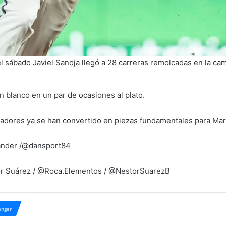
l sábado Javiel Sanoja llegó a 28 carreras remolcadas en la ca
n blanco en un par de ocasiones al plato.
gadores ya se han convertido en piezas fundamentales para Mar
 Lander /@dansport84
tor Suárez / @Roca.Elementos / @NestorSuarezB
nger