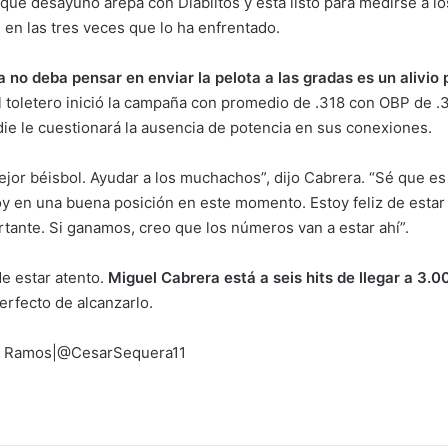
que desayunó arepa con Diablitos y está listo para medirse a 
e en las tres veces que lo ha enfrentado.
 no deba pensar en enviar la pelota a las gradas es un alivio
l toletero inició la campaña con promedio de .318 con OBP de .3
adie le cuestionará la ausencia de potencia en sus conexiones.
 mejor béisbol. Ayudar a los muchachos”, dijo Cabrera. “Sé que 
oy en una buena posición en este momento. Estoy feliz de esta
tante. Si ganamos, creo que los números van a estar ahí”.
e estar atento.
Miguel Cabrera está a seis hits de llegar a 3.
erfecto de alcanzarlo.
ra Ramos|@CesarSequera11