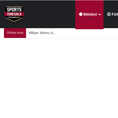
Béisbol
Fút
Última hora
Wilyer Abreu brindó una exhibición de fuerza y Media