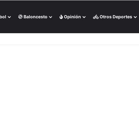
bol
Baloncesto
Opinión
Otros Deportes
s Rojas apaleó a Medias Blancas (+Video)