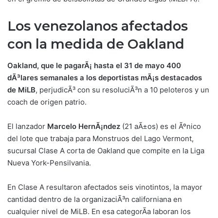
Los venezolanos afectados
con la medida de Oaklan
d
Oakland, que le pagarÃ¡ hasta el 31 de mayo 400
dÃ³lares semanales a los deportistas mÃ¡s destacados
de MiLB
, perjudicÃ³ con su resoluciÃ³n a 10 peloteros y un
coach de origen patrio.
El lanzador
Marcelo HernÃ¡ndez
(21 aÃ±os) es el Ãºnico
del lote que trabaja para Monstruos del Lago Vermont,
sucursal Clase A corta de Oakland que compite en la Liga
Nueva York-Pensilvania.
En Clase A resultaron afectados seis vinotintos, la mayor
cantidad dentro de la organizaciÃ³n californiana en
cualquier nivel de MiLB. En esa categorÃ­a laboran los