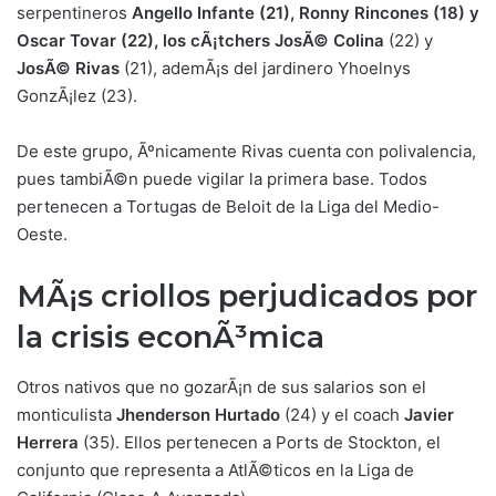
serpentineros
Angello Infante (21), Ronny Rincones (18) y
Oscar Tovar (22), los cÃ¡tchers JosÃ© Colina
(22) y
JosÃ© Rivas
(21), ademÃ¡s del jardinero Yhoelnys
GonzÃ¡lez (23).
De este grupo, Ãºnicamente Rivas cuenta con polivalencia,
pues tambiÃ©n puede vigilar la primera base. Todos
pertenecen a Tortugas de Beloit de la Liga del Medio-
Oeste.
MÃ¡s criollos perjudicados por
la crisis econÃ³mic
a
Otros nativos que no gozarÃ¡n de sus salarios son el
monticulista
Jhenderson Hurtado
(24) y el coach
Javier
Herrera
(35). Ellos pertenecen a Ports de Stockton, el
conjunto que representa a AtlÃ©ticos en la Liga de