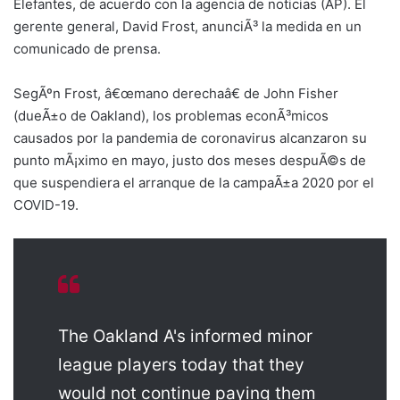
Elefantes, de acuerdo con la agencia de noticias (AP). El
gerente general, David Frost, anunciÃ³ la medida en un
comunicado de prensa.
SegÃºn Frost, â€œmano derechaâ€ de John Fisher
(dueÃ±o de Oakland), los problemas econÃ³micos
causados por la pandemia de coronavirus alcanzaron su
punto mÃ¡ximo en mayo, justo dos meses despuÃ©s de
que suspendiera el arranque de la campaÃ±a 2020 por el
COVID-19.
The Oakland A's informed minor
league players today that they
would not continue paying them