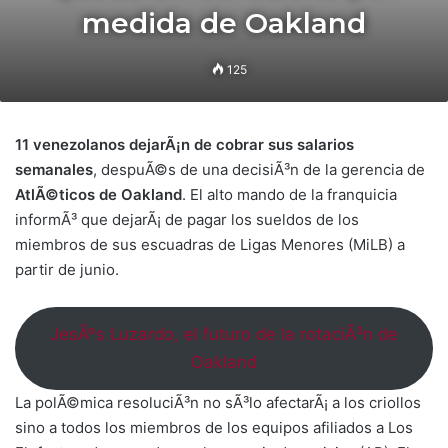
medida de Oakland
125
11 venezolanos dejarÃ¡n de cobrar sus salarios
semanales
, despuÃ©s de una decisiÃ³n de la gerencia de
AtlÃ©ticos de Oakland
. El alto mando de la franquicia
informÃ³ que dejarÃ¡ de pagar los sueldos de los
miembros de sus escuadras de Ligas Menores (MiLB) a
partir de junio.
JesÃºs Luzardo, el futuro de la rotaciÃ³n de
Oakland
La polÃ©mica resoluciÃ³n no sÃ³lo afectarÃ¡ a los criollos
sino a todos los miembros de los equipos afiliados a Los