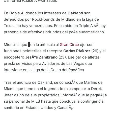
California (Clase A Avanzada).
En Doble A, donde los intereses de
Oakland s
on
defendidos por RockHounds de Midland en la Liga de
Texas, no hay venezolanos. En cambio en Triple A sÃ­ hay
presencia de efectivos oriundos del paÃ­s sudamericano.
Mientras que
en la antesala al
Gran Circo
ejercen
funciones peloteriles el receptor
Carlos PÃ©rez
(29) y el
escopetero
JesÃºs Zambrano
(23). Ese par de atletas
presta servicios para Aviadores de Las Vegas que
interviene en la Liga de la Costa del PacÃ­fico.
Tras el anuncio de Oakland, se conociÃ³ que Marlins de
Miami, que tiene en el legendario excampocorto Derek
Jeter a uno de sus propietarios, informÃ³ que le pagarÃ¡ a
su personal de MiLB hasta que concluya la contingencia
sanitaria en Estados Unidos y CanadÃ¡.