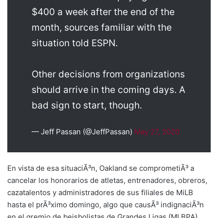
$400 a week after the end of the
month, sources familiar with the
situation told ESPN.
Other decisions from organizations
should arrive in the coming days. A
bad sign to start, though.
— Jeff Passan (@JeffPassan)
May 27, 2020
En vista de esa situaciÃ³n, Oakland se comprometiÃ³ a
cancelar los honorarios de atletas, entrenadores, obreros,
cazatalentos y administradores de sus filiales de MiLB
hasta el prÃ³ximo domingo, algo que causÃ³ indignaciÃ³n
en el gremio de beisbolistas de Grandes Ligas (MLBPA).