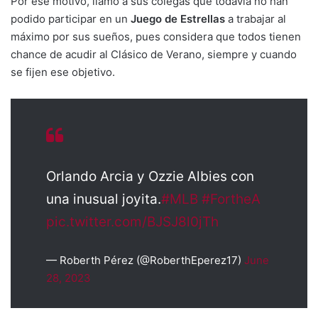
Por ese motivo, llamó a sus colegas que todavía no han
podido participar en un
Juego de Estrellas
a trabajar al
máximo por sus sueños, pues considera que todos tienen
chance de acudir al Clásico de Verano, siempre y cuando
se fijen ese objetivo.
Orlando Arcia y Ozzie Albies con
una inusual joyita.
#MLB
#FortheA
pic.twitter.com/BJSJ8l0jTh
— Roberth Pérez (@RoberthEperez17)
June
28, 2023