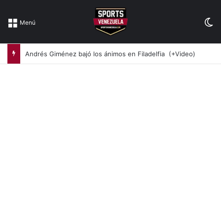
Sw
Menú
Andrés Giménez bajó los ánimos en Filadelfia (+Video)