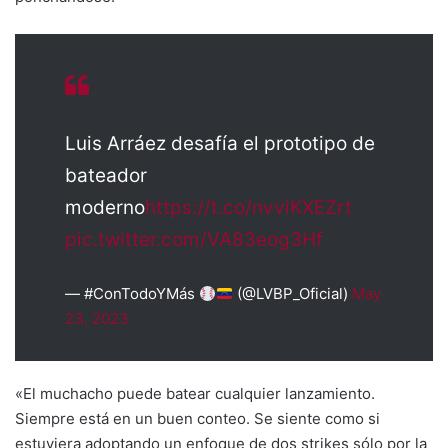
Luis Arráez desafía el prototipo de
bateador
moderno
https://t.co/nvviKXEZrt
pic.twitter.com/VA83eog3Hf
— #ConTodoYMás
(@LVBP_Oficial)
May
23, 2023
«El muchacho puede batear cualquier lanzamiento.
Siempre está en un buen conteo. Se siente como si
estuviera adoptando un enfoque de dos strikes sólo por la