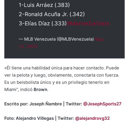
1-Luis Arráez (.383)
2-Ronald Acuña Jr. (.342)
3-Elías Díaz (.333)
#MartesDeStats
— MLB Venezuela (@MLBVenezuela)
May
23, 2023
«Él tiene una habilidad única para hacer contacto. Puede
ver la pelota y luego, obviamente, conectarla con fuerza.
Es un beisbolista único y es un privilegio tenerlo en
Miami”, indicó
Brown
.
Escrito por: Joseph Ñambre | Twitter:
@JosephSports27
Foto: Alejandro Villegas | Twitter:
@alejandrovg32