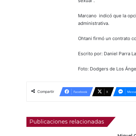
sexual”.
Marcano indicó que la opci
administrativa.
Ohtani firmó un contrato c
Escrito por: Daniel Parra L
Foto: Dodgers de Los Ánge
Compartir
Facebook
X
Messe
Publicaciones relacionadas
Miguel C