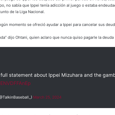
po, no sabía que Ippei tenía adicción al juego o estaba endeud
junto de la Liga Nacional.
gún momento se ofreció ayudar a Ippei para cancelar sus deuda
a” dijo Ohtani, quien aclaro que nunca quiso pagarle la deuda a 
 full statement about Ippei Mizuhara and the gamb
m/ENVDFFAnEp
(@TalkinBaseball_)
March 25, 2024