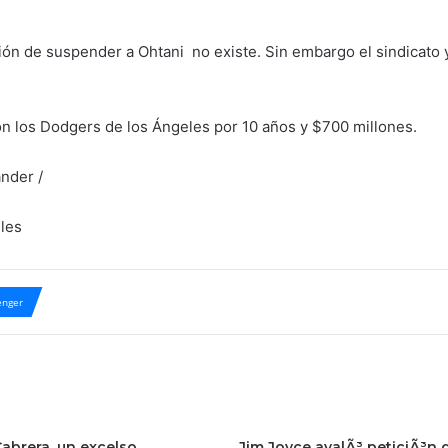
ón de suspender a Ohtani no existe. Sin embargo el sindicato y
on los Dodgers de los Ángeles por 10 años y $700 millones.
ander /
les
nger
abrera, un excelso
Jim Joyce avalÃ³ peticiÃ³n 