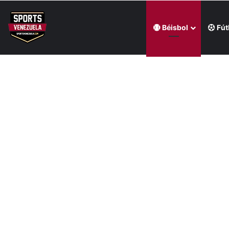
Béisbol
Fút
Última hora
Estatuilla del Premio Luis Aparicio estará en Coopers