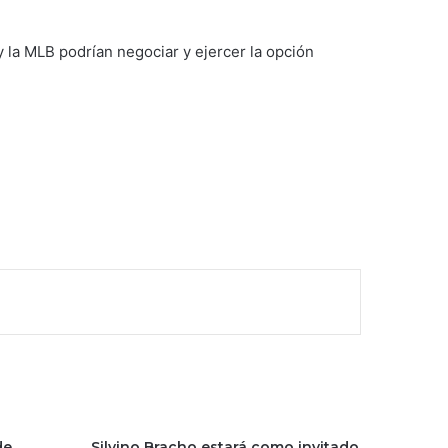
 la MLB podrían negociar y ejercer la opción
de
Silvino Bracho estará como invitado