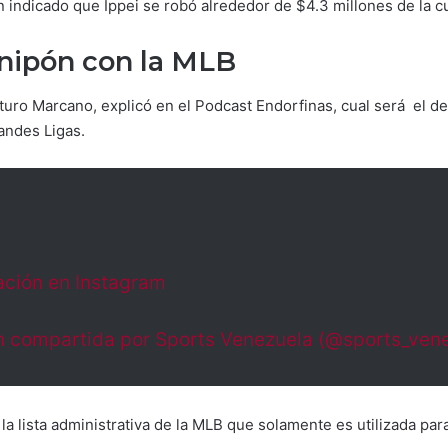
n indicado que Ippei se robó alrededor de $4.3 millones de la c
 nipón con la MLB
turo Marcano, explicó en el Podcast Endorfinas, cual será el de
andes Ligas.
ación en Instagram
n compartida por Sports Venezuela (@sports_ven
a lista administrativa de la MLB que solamente es utilizada par