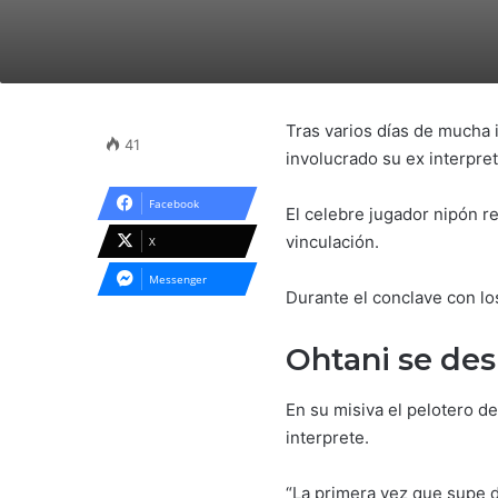
Tras varios días de mucha 
41
involucrado su ex interpret
Facebook
El celebre jugador nipón r
vinculación.
X
Messenger
Durante el conclave con l
Ohtani se des
En su misiva el pelotero d
interprete.
“La primera vez que supe d