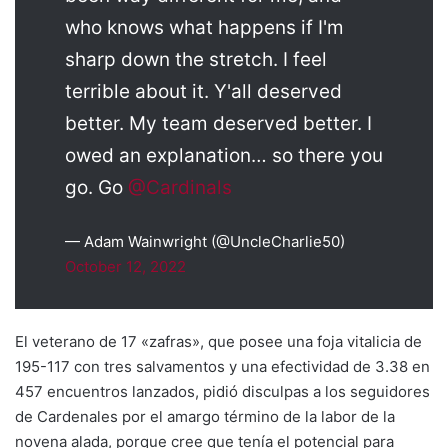
who knows what happens if I'm
sharp down the stretch. I feel
terrible about it. Y'all deserved
better. My team deserved better. I
owed an explanation… so there you
go. Go
@Cardinals
— Adam Wainwright (@UncleCharlie50)
October 12, 2022
El veterano de 17 «zafras», que posee una foja vitalicia de
195-117 con tres salvamentos y una efectividad de 3.38 en
457 encuentros lanzados, pidió disculpas a los seguidores
de Cardenales por el amargo término de la labor de la
novena alada, porque cree que tenía el potencial para