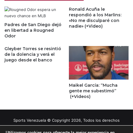
Ronald Acuña le
respondió a los Marlins:
«No me disculparé con
Padres de San Diego dejó
nadie» (+Video)
en libertad a Rougned
Odor
Gleyber Torres se resintió
de la dolencia y verá el
juego desde el banco
Maikel García: “Mucha
gente me subestimó”
(+Videos)
Sports Venezuela © Copyright 2026, Todos los derechos
reservados |
Tema gestionado por Caissa Agency
Utilizamos cookies para ofrecerte la mejor experiencia en