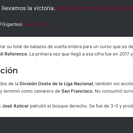
 llevamos la victoria.
pic.twitter.com/ynOUOdLZX
FGigantes)
July 10, 2022
ar su total de batazos de vuelta entera para un curso que es d
ll Reference
. La primera vez que llegó a esa cifra fue en 2017 
cción
dos de la
División Oeste de la Liga Nacional
, también vio acci
 y terminó como camarero de
San Francisco
. No consumió turn
e
José Azócar
patrulló el bosque derecho. Se fue de 3-0 y produ