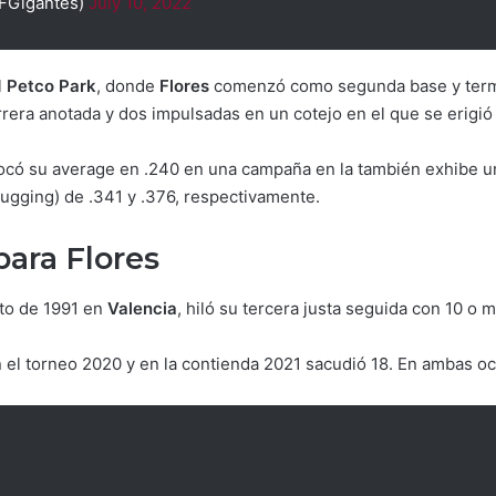
FGigantes)
July 10, 2022
l
Petco Park
, donde
Flores
comenzó como segunda base y termin
rera anotada y dos impulsadas en un cotejo en el que se erigió 
olocó su average en .240 en una campaña en la también exhibe
lugging) de .341 y .376, respectivamente.
para Flores
sto de 1991 en
Valencia
, hiló su tercera justa seguida con 10 o
 el torneo 2020 y en la contienda 2021 sacudió 18. En ambas oc