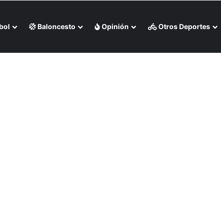
bol
Baloncesto
Opinión
Otros Deportes
 liga chilena