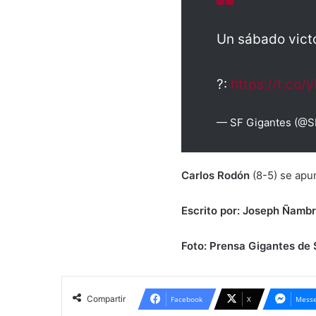
Un sábado vict
?:
https://t.co
— SF Gigantes (@S
Carlos Rodón
(8-5) se apun
Escrito por: Joseph Ñambr
Foto: Prensa Gigantes de
Compartir
Facebook
X
Messe