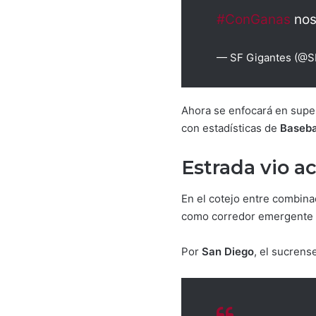
#ConGanas
nos
— SF Gigantes (@S
Ahora se enfocará en super
con estadísticas de
Baseba
Estrada vio a
En el cotejo entre combina
como corredor emergente
Por
San Diego
, el sucrens