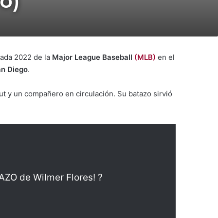
o)
rada 2022 de la
Major League Baseball
(MLB)
en el
an Diego
.
ut y un compañero en circulación. Su batazo sirvió
BAZO de Wilmer Flores! ?