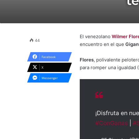
t
El venezolano
Wilmer Flor
44
encuentro en el que
Gigan
Facebook
Flores
, polivalente pelote
para romper una igualdad (1
X
Messenger
¡Disfruta en nu
#ConGanas
|
#