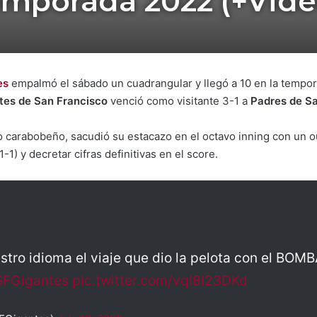
emporada 2022 (+Vide
es
empalmó el sábado un cuadrangular y llegó a 10 en la tempo
tes de San Francisco
venció como visitante 3-1 a
Padres de S
ro carabobeño, sacudió su estacazo en el octavo inning con un o
-1) y decretar cifras definitivas en el score.
estro idioma el viaje que dio la pelota con el BOM
SFGigantes
pic.twitter.com/vqI8I23DKd