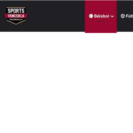
Béisbol
Fút
Última hora
Mijares le ganó la pulseada a Milano en la jornada de la