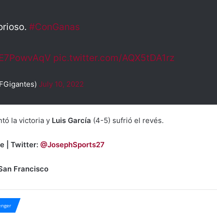
orioso.
#ConGanas
/yE7PowvAqV
pic.twitter.com/AQX5tDA1rz
FGigantes)
July 10, 2022
tó la victoria y
Luis García
(4-5) sufrió el revés.
e | Twitter:
@JosephSports27
 San Francisco
nger