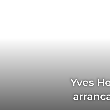
Yves H
arranc