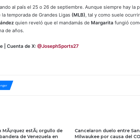
gando al país el 25 o 26 de septiembre. Aunque siempre hay la p
 de la temporada de Grandes Ligas
(MLB)
, tal y como suele ocurri
nández
quien reveló que el mandamás de
Margarita
fungió com
rna de años.
e | Cuenta de X:
@JosephSports27
nger
 MÃ¡rquez estÃ¡ orgullo de
Cancelaron duelo entre San 
a bandera de Venezuela en
Milwaukee por causa del CO