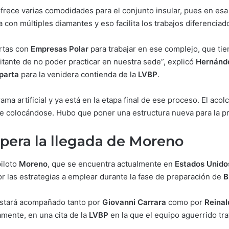
ofrece varias comodidades para el conjunto insular, pues en esa
con múltiples diamantes y eso facilita los trabajos diferenciado
rtas con
Empresas Polar
para trabajar en ese complejo, que tie
imitante de no poder practicar en nuestra sede”, explicó
Hernánd
parta
para la venidera contienda de la
LVBP
.
rama artificial y ya está en la etapa final de ese proceso. El aco
ue colocándose. Hubo que poner una estructura nueva para la pr
pera la llegada de Moreno
iloto
Moreno
, que se encuentra actualmente en
Estados Unido
jor las estrategias a emplear durante la fase de preparación de
B
estará acompañado tanto por
Giovanni Carrara
como por
Reinal
amente, en una cita de la
LVBP
en la que el equipo aguerrido trat