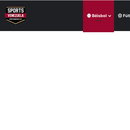
Béisbol
Fút
Última hora
Keydomar Vallenilla demostró su poderío con un espe