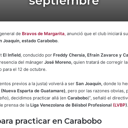
septiembre
 general de
Bravos de Margarita
,
anunció que el club iniciará 
n Joaquín, estado Carabobo
.
st
El Infield
, conducido por
Freddy Chersia, Efraín Zavarce y C
 presencia del mánager
José Moreno,
quien tratará de corregir l
 para el 12 de octubre.
ntos previos a la justa) volverá a ser
San Joaquín,
donde lo hem
(Nueva Esparta de Guatamare)
, pero por las razones obvias, 
eño), decidimos practicar allá (en
Carabobo
)”, señaló el direct
 de prensa de la
Liga Venezolana de Béisbol Profesional
(LVBP
)
ara practicar en Carabobo