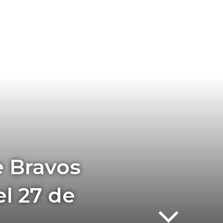
 Bravos
l 27 de