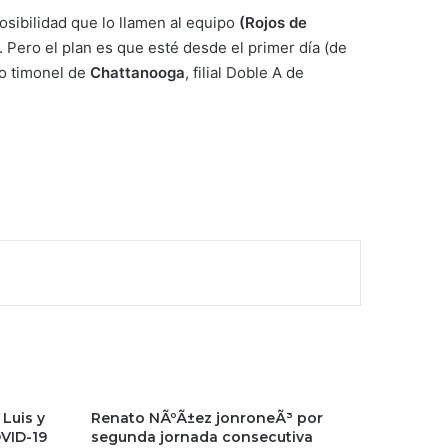
osibilidad que lo llamen al equipo
(Rojos de
r. Pero el plan es que esté desde el primer día (de
o timonel de
Chattanooga
, filial Doble A de
Luis y
Renato NÃºÃ±ez jonroneÃ³ por
VID-19
segunda jornada consecutiva