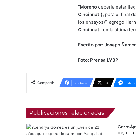
“
Moreno
debería estar lle
Cincinnati)
, para el final
los ensayos)”, agregó
Her
Cincinnati
, en la última te
Escrito por: Joseph Ñambr
Foto: Prensa LVBP
Compartir
Facebook
X
Messe
Publicaciones relacionadas
GermÃ¡n
dejar l