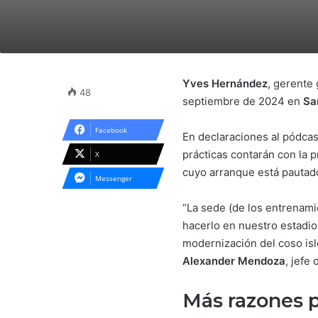
Yves Hernández
, gerente
48
septiembre de 2024 en
Sa
Facebook
En declaraciones al pódca
prácticas contarán con la
X
cuyo arranque está pautado
Messenger
“La sede (de los entrenamie
hacerlo en nuestro estadio
modernización del coso isl
Alexander Mendoza
, jefe
Más razones p