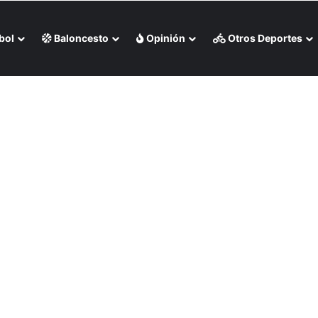
bol
Baloncesto
Opinión
Otros Deportes
ctacular doblete dorado en los Juegos CAC