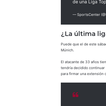
de una Liga To
— SportsCenter (
¿La última l
Puede que el de este sábad
Múnich.
El atacante de 33 años tie
tendría decidido continuar 
para firmar una extensión 