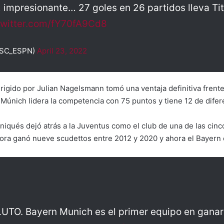
 impresionante… 27 goles en 26 partidos lleva Ti
twitter.com/fY70fA9Cd8
@SC_ESPN)
April 23, 2022
dirigido por Julian Nagelsmann tomó una ventaja definitiva frente
Múnich lidera la competencia con 75 puntos y tiene 12 de dife
niqués dejó atrás a la Juventus como el club de una de las cinco
ora ganó nueve scudettos entre 2012 y 2020 y ahora el Bayern o
O. Bayern Munich es el primer equipo en ganar 1