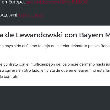
p en Europa.
pic.twitter.com/5khjJEbkC8
@SC_ESPN)
April 23, 2022
iga de Lewandowski con Bayern 
o haya sido el último festejo del estelar delantero polaco Rob
ne contrato con el multicampeón del balompié germano hasta ju
su carrera en otro lado, en vista de que en el Bayern no estaría
de contrato.