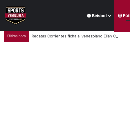
Béisbol
Fút
Última hora
Regatas Corrientes ficha al venezolano Elián Centeno