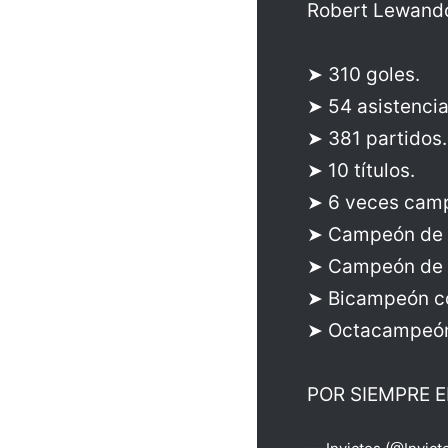
Robert Lewando
➤ 310 goles.
➤ 54 asistencia
➤ 381 partidos.
➤ 10 títulos.
➤ 6 veces camp
➤ Campeón de 
➤ Campeón de g
➤ Bicampeón c
➤ Octacampeón
POR SIEMPRE E