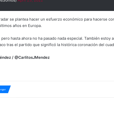
tosSomos)
April 23, 2022
l radar se plantea hacer un esfuerzo económico para hacerse con
 últimos años en Europa.
 pero hasta ahora no ha pasado nada especial. También estoy al
olaco tras el partido que significó la histórica coronación del cu
 Méndez / @CarlitosJMendez
nger