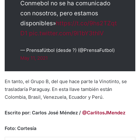
Conmebol no se ha comunicado
con nosotros, pero estamos
disponibles»
https://t.co/9hs2TZqt
D1
pic.twitter.com/9l1bY3thIV
— Prensafútbol (desde ?) (@PrensaFutbol)
May 11, 2021
En tanto, el Grupo B, del que hace parte la Vinotinto, se
trasladaría Paraguay. En esta llave también están
Colombia, Brasil, Venezuela, Ecuador y Perú.
Escrito por: Carlos José Méndez /
@CarlitosJMendez
Foto: Cortesía