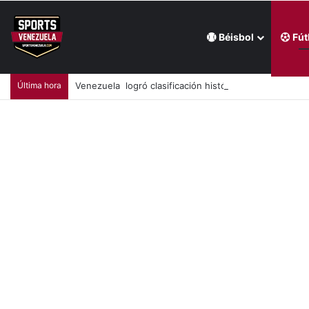
Béisbol
Fút
Última hora
Venezuela logró clasificación histórica a la AmeriC