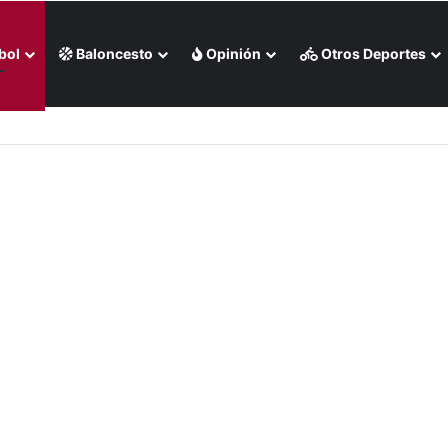
bol
Baloncesto
Opinión
Otros Deportes
up Femenina 2027 (+Foto)