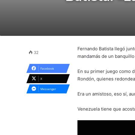
Fernando Batista llegó jun
32
mandamás de un banquillo 
Facebook
En su primer juego como di
Rondón, quienes redondear
X
Messenger
Era un amistoso, eso sí, a
Venezuela tiene que acostu