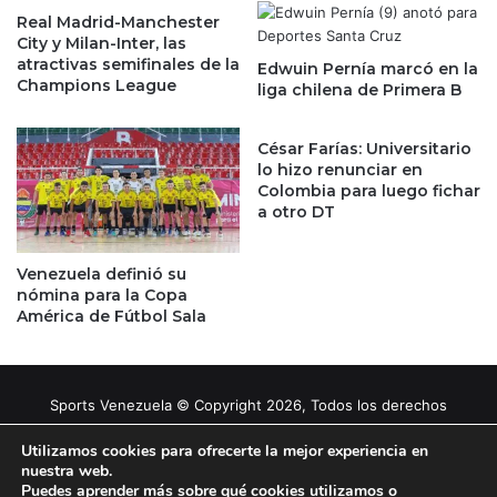
Real Madrid-Manchester
City y Milan-Inter, las
atractivas semifinales de la
Edwuin Pernía marcó en la
Champions League
liga chilena de Primera B
César Farías: Universitario
lo hizo renunciar en
Colombia para luego fichar
a otro DT
Venezuela definió su
nómina para la Copa
América de Fútbol Sala
Sports Venezuela © Copyright 2026, Todos los derechos
reservados |
Tema gestionado por Caissa Agency
Utilizamos cookies para ofrecerte la mejor experiencia en
nuestra web.
Puedes aprender más sobre qué cookies utilizamos o
Facebook
X
YouTube
Instagram