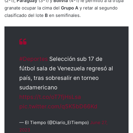
(2-1),
Paraguay
(3-1) y
Bolivia
(4-1) le permitió a la tropa
granate ocupar la cima del
Grupo A
y retar al segundo
clasificado del lote
B
en semifinales.
#Deportes
Selección sub 17 de
fútbol sala de Venezuela regresó al
país, tras sobresalir en torneo
sudamericano
https://t.co/oT7fjHsLsa
pic.twitter.com/q5K5bD66Kd
— El Tiempo (@Diario_ElTiempo)
June 27,
2023