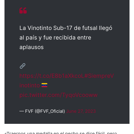
La Vinotinto Sub-17 de futsal llegó
al país y fue recibida entre
aplausos
https://t.co/E8b1aXkcoL
#SiempreV
inotinto
pic.twitter.com/TyqoVcooww
— FVF (@FVF_Oficial)
June 27, 2023
«Traernos una medalla en el pecho se dice fácil, pero