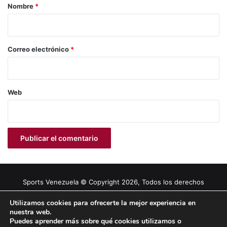
r
Nombre
*
i
o
*
Correo electrónico
*
Web
Sports Venezuela © Copyright 2026, Todos los derechos
reservados |
Tema gestionado por Caissa Agency
Utilizamos cookies para ofrecerte la mejor experiencia en
nuestra web.
Puedes aprender más sobre qué cookies utilizamos o
Facebook
X
YouTube
Instagram