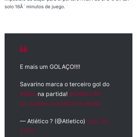
solo 16Â´ minutos de juego.
E mais um GOLAÇO!!!!
Savarino marca o terceiro gol do
#Galo
na partida!
#CAMxCAP
pic.twitter.com/6CmYsJHsWx
— Atlético ? (@Atletico)
July 30,
2020