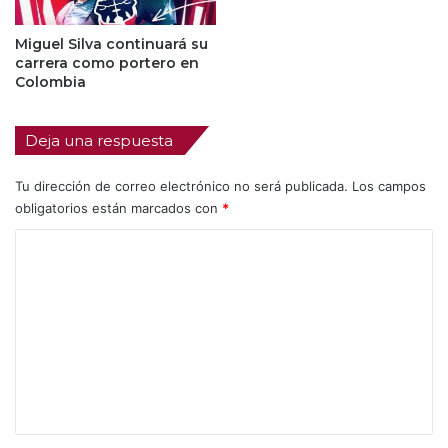
Miguel Silva continuará su
carrera como portero en
Colombia
Deja una respuesta
Tu dirección de correo electrónico no será publicada.
Los campos
obligatorios están marcados con
*
C
o
m
e
n
t
a