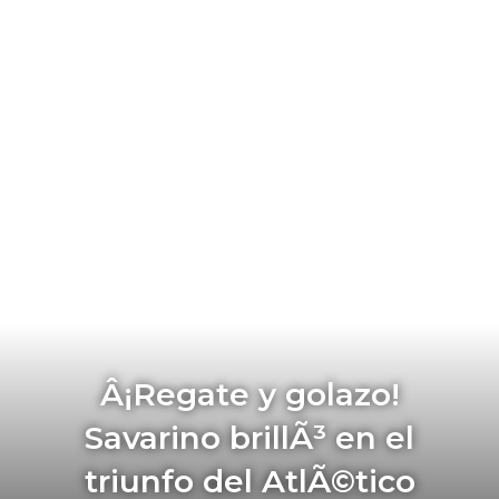
Â¡Regate y golazo!
Savarino brillÃ³ en el
triunfo del AtlÃ©tico