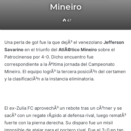
Mineiro
47
Una perla de gol fue la que dejÃ³ el venezolano
Jefferson
Savarino
en el triunfo del
AtlÃ©tico Mineiro
sobre el
Patrocinense por 4-0. Dicho encuentro fue
correspondiente a la Ãºltima jornada del Campeonato
Mineiro. El equipo logrÃ³ la tercera posiciÃ³n del certamen
y la clasificaciÃ³n a la instancia eliminatoria.
El ex-Zulia FC aprovechÃ³ un rebote tras un cÃ³rner y se
sacÃ³ con un regate rÃ¡pido al defensa rival, luego rematÃ³
fuerte con la pierna derecha. Su disparo fue un misil
imposible de atajar para el portero rival. Fue el 3-0 en tan