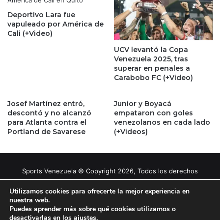
Deportivo Lara fue
vapuleado por América de
Cali (+Video)
UCV levantó la Copa
Venezuela 2025, tras
superar en penales a
Carabobo FC (+Video)
Josef Martínez entró,
Junior y Boyacá
descontó y no alcanzó
empataron con goles
para Atlanta contra el
venezolanos en cada lado
Portland de Savarese
(+Videos)
Sports Venezuela © Copyright 2026, Todos los derechos
reservados |
Tema gestionado por Caissa Agency
Utilizamos cookies para ofrecerte la mejor experiencia en
nuestra web.
Puedes aprender más sobre qué cookies utilizamos o
Facebook
X
YouTube
Instagram
desactivarlas en los
ajustes
.