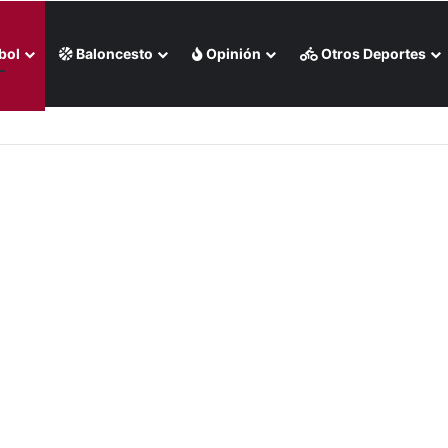
bol
Baloncesto
Opinión
Otros Deportes
un par de doradas