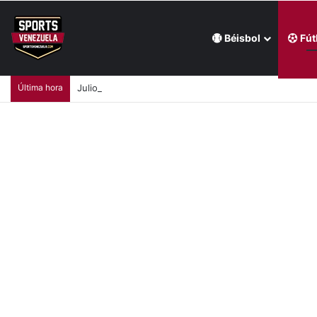
Béisbol
Fút
Última hora
Julio Mayora agrandó su leyenda en Juegos CAC con 