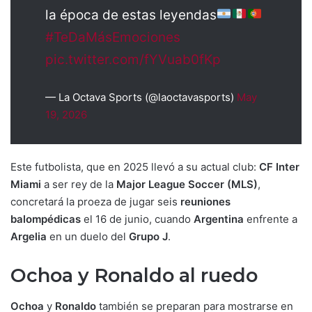
la época de estas leyendas
#TeDaMásEmociones
pic.twitter.com/fYVuab0fKp
— La Octava Sports (@laoctavasports)
May
19, 2026
Este futbolista, que en 2025 llevó a su actual club:
CF Inter
Miami
a ser rey de la
Major League Soccer (MLS)
,
concretará la proeza de jugar seis
reuniones
balompédicas
el 16 de junio, cuando
Argentina
enfrente a
Argelia
en un duelo del
Grupo J
.
Ochoa y Ronaldo al ruedo
Ochoa
y
Ronaldo
también se preparan para mostrarse en