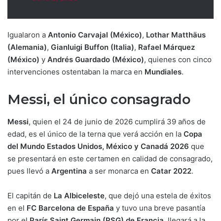
Igualaron a
Antonio Carvajal (México)
,
Lothar Matthäus
(Alemania)
,
Gianluigi Buffon (Italia)
,
Rafael Márquez
(México)
y
Andrés Guardado (México)
, quienes con cinco
intervenciones ostentaban la marca en
Mundiales
.
Messi, el único consagrado
Messi
, quien el 24 de junio de 2026 cumplirá 39 años de
edad, es el único de la terna que verá acción en la
Copa
del Mundo Estados Unidos, México y Canadá 2026
que
se presentará en este certamen en calidad de consagrado,
pues llevó a
Argentina
a ser monarca en
Catar 2022
.
El capitán de
La Albiceleste
, que dejó una estela de éxitos
en el
FC Barcelona de España
y tuvo una breve pasantía
por el
París Saint Germain (PSG) de Francia
, llegará a la