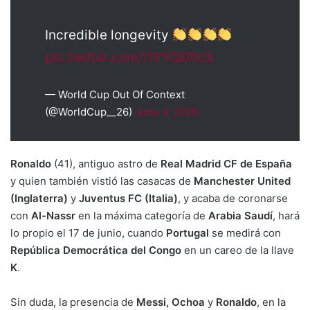
Incredible longevity
pic.twitter.com/i1VYQDflc5
— World Cup Out Of Context
(@WorldCup__26)
June 4, 2026
Ronaldo
(41), antiguo astro de
Real Madrid CF de España
y quien también vistió las casacas de
Manchester United
(Inglaterra)
y
Juventus FC (Italia)
, y acaba de coronarse
con
Al-Nassr
en la máxima categoría de
Arabia Saudí
, hará
lo propio el 17 de junio, cuando
Portugal
se medirá con
República Democrática del Congo
en un careo de la llave
K
.
Sin duda, la presencia de
Messi, Ochoa
y
Ronaldo
, en la