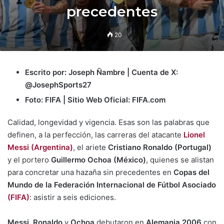
precedentes
20
Escrito por: Joseph Ñambre | Cuenta de X:
@JosephSports27
Foto: FIFA | Sitio Web Oficial: FIFA.com
Calidad, longevidad y vigencia. Esas son las palabras que
definen, a la perfección, las carreras del atacante
Lionel
Messi (Argentina)
, el ariete
Cristiano Ronaldo (Portugal)
y el portero
Guillermo Ochoa (México)
, quienes se alistan
para concretar una hazaña sin precedentes en
Copas del
Mundo
de la Federación Internacional de Fútbol Asociado
(FIFA)
: asistir a seis ediciones.
Messi, Ronaldo
y
Ochoa
debutaron en
Alemania 2006
con