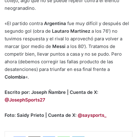
cotejo, algo que no se puede repetir contra el elenco
neogranadino.
«El partido contra
Argentina
fue muy difícil y después del
segundo gol (obra de
Lautaro Martínez
a los 76′) no
tuvimos respuesta y el rival lo aprovechó para volver a
marcar (por medio de
Messi
a los 80′). Tratamos de
competir bien, llevar puntos a casa y no se pudo. Pero
ahora (debemos corregir las fallas producto de las
desatenciones) para triunfar en esa final frente a
Colombia
«.
Escrito por: Joseph Ñambre | Cuenta de X:
@JosephSports27
Foto: Saidy Prieto | Cuenta de X:
@saysports_