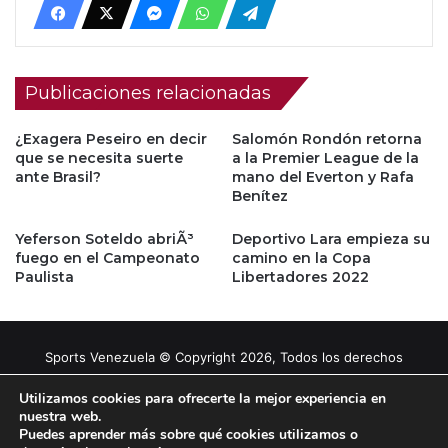
Publicaciones relacionadas
¿Exagera Peseiro en decir
Salomón Rondón retorna
que se necesita suerte
a la Premier League de la
ante Brasil?
mano del Everton y Rafa
Benítez
Yeferson Soteldo abriÃ³
Deportivo Lara empieza su
fuego en el Campeonato
camino en la Copa
Paulista
Libertadores 2022
Sports Venezuela © Copyright 2026, Todos los derechos
reservados |
Tema gestionado por Caissa Agency
Utilizamos cookies para ofrecerte la mejor experiencia en
nuestra web.
Puedes aprender más sobre qué cookies utilizamos o
Facebook
X
YouTube
Instagram