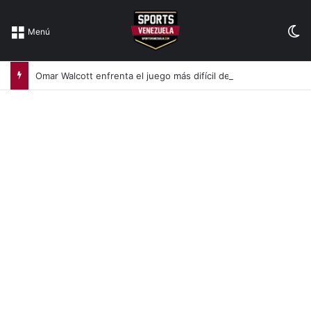
Sw
Menú
Omar Walcott enfrenta el juego más difícil de su vida (+Video)