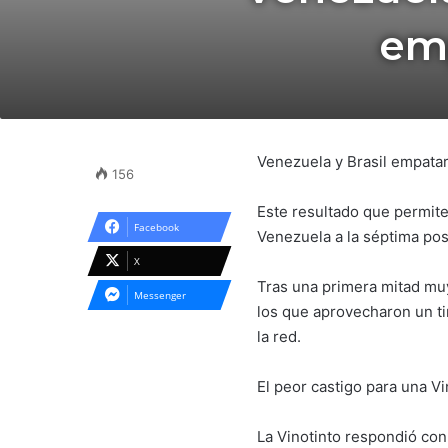
emp
Venezuela y Brasil empata
156
Este resultado que permite
Facebook
Venezuela a la séptima posi
X
Tras una primera mitad muy
Messenger
los que aprovecharon un ti
la red.
El peor castigo para una Vi
La Vinotinto respondió con