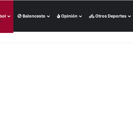
bol
Baloncesto
Opinión
Otros Deportes
eo)