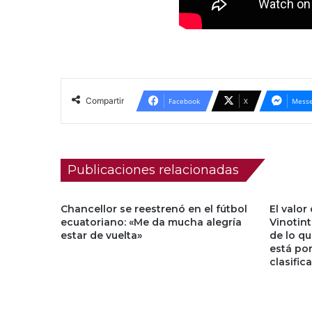
Compartir
Facebook
X
Messe
Publicaciones relacionadas
Chancellor se reestrenó en el fútbol
El valor
ecuatoriano: «Me da mucha alegría
Vinotin
estar de vuelta»
de lo qu
está por
clasific