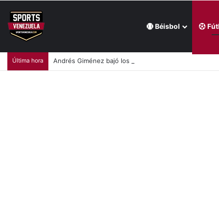
Béisbol
Fút
Última hora
Andrés Giménez bajó los ánimos en Filadelfia (+Vid