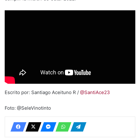
Escrito por: Santiago Aceituno R /
@SantiAce23
Foto: @SeleVinotinto