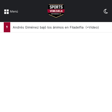
Sw
Menú
Andrés Giménez bajó los ánimos en Filadelfia (+Video)