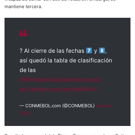
mantiene tercera.
? Al cierre de las fechas
y
,
así quedó la tabla de clasificación
de las
#EliminatoriasSudamericanas
pic.twitter.com/axrXpkR4UH
— CONMEBOL.com (@CONMEBOL)
June 9,
2021