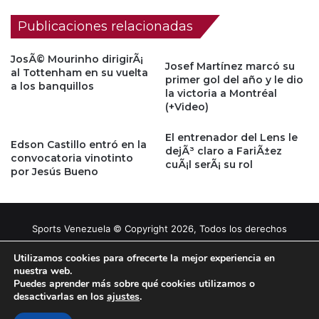
Publicaciones relacionadas
JosÃ© Mourinho dirigirÃ¡
Josef Martínez marcó su
al Tottenham en su vuelta
primer gol del año y le dio
a los banquillos
la victoria a Montréal
(+Video)
El entrenador del Lens le
Edson Castillo entró en la
dejÃ³ claro a FariÃ±ez
convocatoria vinotinto
cuÃ¡l serÃ¡ su rol
por Jesús Bueno
Sports Venezuela © Copyright 2026, Todos los derechos
reservados |
Tema gestionado por Caissa Agency
Utilizamos cookies para ofrecerte la mejor experiencia en
nuestra web.
Puedes aprender más sobre qué cookies utilizamos o
Facebook
X
YouTube
Instagram
desactivarlas en los
ajustes
.