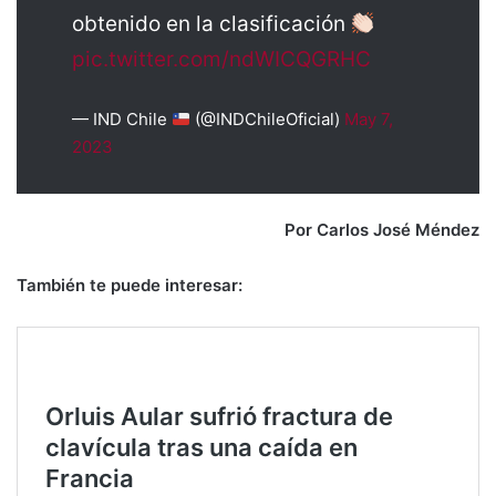
obtenido en la clasificación
pic.twitter.com/ndWICQGRHC
— IND Chile
(@INDChileOficial)
May 7,
2023
Por Carlos José Méndez
También te puede interesar: