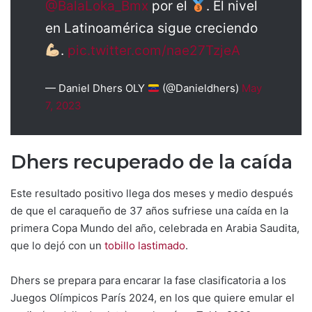
@BalaLoka_Bmx
por el
. El nivel
en Latinoamérica sigue creciendo
.
pic.twitter.com/nae27TzjeA
— Daniel Dhers OLY
(@Danieldhers)
May
7, 2023
Dhers recuperado de la caída
Este resultado positivo llega dos meses y medio después
de que el caraqueño de 37 años sufriese una caída en la
primera Copa Mundo del año, celebrada en Arabia Saudita,
que lo dejó con un
tobillo lastimado
.
Dhers se prepara para encarar la fase clasificatoria a los
Juegos Olímpicos París 2024, en los que quiere emular el