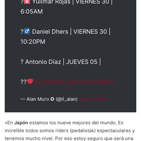
?‍
Yulimar Rojas | VIERNES 30 |
6:05AM
?‍
Daniel Dhers | VIERNES 30 |
10:20PM
? Antonio Díaz | JUEVES 05 |
??
pic.twitter.com/55ccIJWRuj
— Alan Muro ✪ (@il_alan)
July 27, 2021
«En
Japón
estamos los nueve mejores del mundo. Es
increíble todos somos riders (pedalistas) espectaculares y
tenemos mucho nivel. Por eso estoy seguro que será una