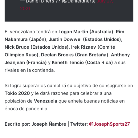
— Daniel Dhers ?? (@Danieldhers)
July 27,
2021
El venezolano tendrá en
Logan Martin (Australia)
,
Rim
Nakamura (Japón)
,
Justin Dowwel (Estados Unidos)
,
Nick Bruce (Estados Unidos)
,
Irek Rizaev (Comité
Olímpico Ruso)
,
Declan Brooks (Gran Bretaña)
,
Anthony
Jeanjean (Francia)
y
Keneth Tencio (Costa Rica)
a sus
rivales en la contienda.
Si logra superarlos cumplirá su objetivo de consagrarse en
Tokio 2020
y le dará razones para celebrar a una
población de
Venezuela
que anhela buenas noticias en
época de pandemia.
Escrito por: Joseph Ñambre | Twitter:
@JosephSports27