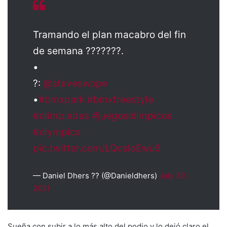
Tramando el plan macabro del fin
de semana ???????.
•
?:
@steveswope
•
#bmxpark
#bmxfreestyle
#olimpiadas
#juegosolimpicos
#olympics
pic.twitter.com/LQcsloEwu6
— Daniel Dhers ?? (@Danieldhers)
July 29,
2021
Sueña con subir a lo más alto del podio y lo dejó claro el