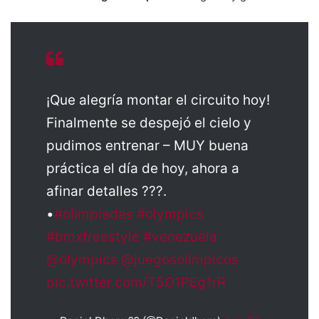
¡Que alegría montar el circuito hoy!
Finalmente se despejó el cielo y
pudimos entrenar – MUY buena
práctica el día de hoy, ahora a
afinar detalles ???.
•
#olimpiadas
#olympics
#bmxfreestyle
#venezuela
@olympics
@juegosolimpicos
pic.twitter.com/T5O1PEg1rR