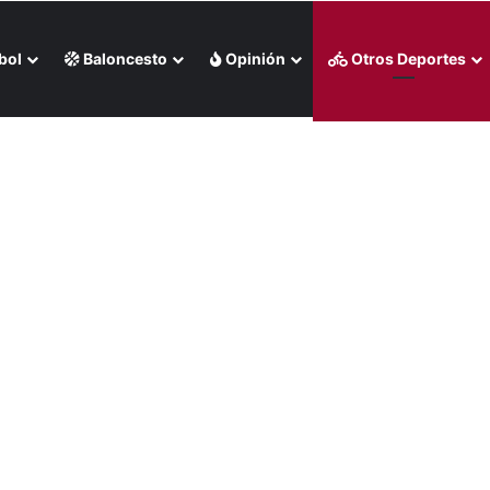
bol
Baloncesto
Opinión
Otros Deportes
rtura para Cascabeles de Arizona