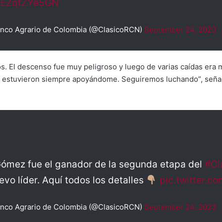
m/EZqtZYe5GN
anco Agrario de Colombia (@ClasicoRCN)
September 24, 2023
. El descenso fue muy peligroso y luego de varias caídas era m
estuvieron siempre apoyándome. Seguiremos luchando”, señaló 
ómez fue el ganador de la segunda etapa del
#Cl
vo líder. Aquí todos los detalles
pic.twitter.
anco Agrario de Colombia (@ClasicoRCN)
September 24, 2023