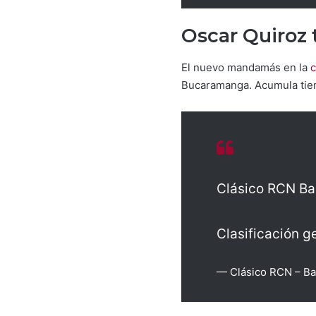
Oscar Quiroz 
El nuevo mandamás en la
c
Bucaramanga. Acumula tie
Clásico RCN Ba
Clasificación g
— Clásico RCN – B