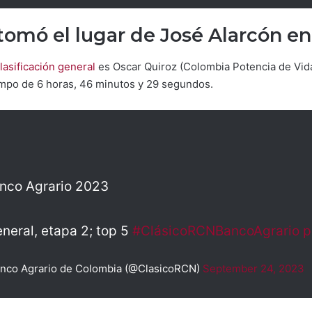
tomó el lugar de José Alarcón en
lasificación general
es Oscar Quiroz (Colombia Potencia de Vida)
mpo de 6 horas, 46 minutos y 29 segundos.
nco Agrario 2023
eneral, etapa 2; top 5
#ClásicoRCNBancoAgrario
p
anco Agrario de Colombia (@ClasicoRCN)
September 24, 2023