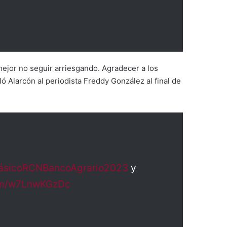
ejor no seguir arriesgando. Agradecer a los
Alarcón al periodista Freddy González al final de
ásicoRCNBancoAgrario2023
y
com/w7LnwKGzDc