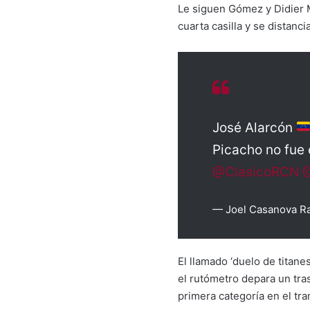
Le siguen Gómez y Didier M
cuarta casilla y se distanc
José Alarcón
Picacho no fue 
@ClasicoRCN
— Joel Casanova R
El llamado ‘duelo de titane
el rutómetro depara un tra
primera categoría en el tra