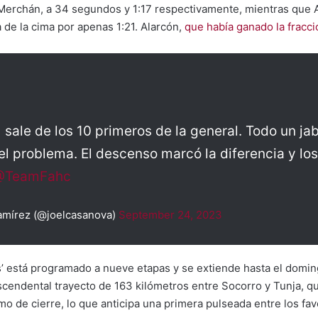
erchán, a 34 segundos y 1:17 respectivamente, mientras que Al
ia de la cima por apenas 1:21. Alarcón,
que había ganado la fracc
sale de los 10 primeros de la general. Todo un ja
el problema. El descenso marcó la diferencia y los
@TeamFahc
amírez (@joelcasanova)
September 24, 2023
s’ está programado a nueve etapas y se extiende hasta el doming
scendental trayecto de 163 kilómetros entre Socorro y Tunja, q
mo de cierre, lo que anticipa una primera pulseada entre los fav