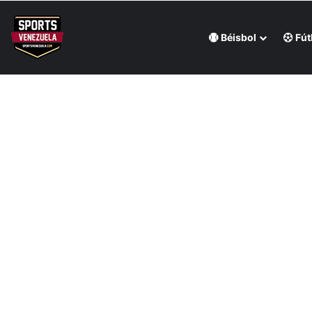
Béisbol
Fút
Última hora
Eduardo Rodríguez no tuvo suerte en su reciente ape