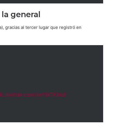
 la general
, gracias al tercer lugar que registró en
ic.twitter.com/nrf9tTAXk8