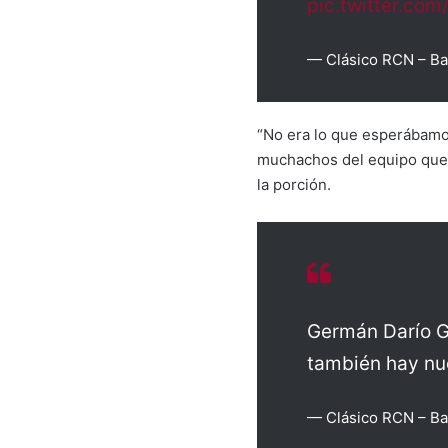
pic.twitter.co
— Clásico RCN – B
“No era lo que esperábamos
muchachos del equipo que 
la porción.
Germán Darío G
también hay nue
— Clásico RCN – B