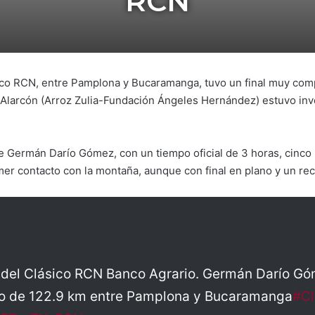
RCN
co RCN, entre Pamplona y Bucaramanga, tuvo un final muy compli
 Alarcón (Arroz Zulia-Fundación Ángeles Hernández) estuvo invo
ue Germán Darío Gómez, con un tiempo oficial de 3 horas, cinco
mer contacto con la montaña, aunque con final en plano y un rec
del Clásico RCN Banco Agrario. Germán Darío Gó
ido de 122.9 km entre Pamplona y Bucaramanga
#Cl