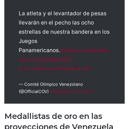
La atleta y el levantador de pesas
llevarán en el pecho las ocho
estrellas de nuestra bandera en los
Juegos
Panamericanos.
#juegospanameric
anos
#santiago2023
pic.twitter.com/5JMXJ4lJI6
— Comité Olímpico Venezolano
(@OfficialCOV)
September 23, 2023
Medallistas de oro en las
proyecciones de Venezuela