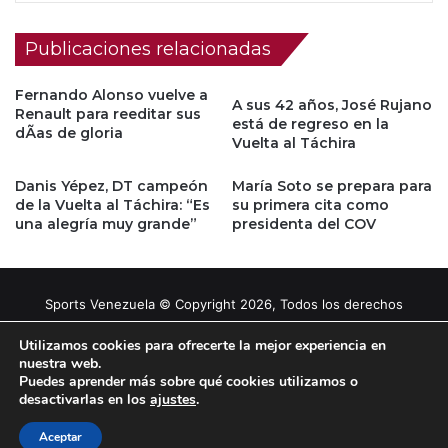
Publicaciones relacionadas
Fernando Alonso vuelve a
A sus 42 años, José Rujano
Renault para reeditar sus
está de regreso en la
dÃ­as de gloria
Vuelta al Táchira
Danis Yépez, DT campeón
María Soto se prepara para
de la Vuelta al Táchira: “Es
su primera cita como
una alegría muy grande”
presidenta del COV
Sports Venezuela © Copyright 2026, Todos los derechos
reservados |
Tema gestionado por Caissa Agency
Utilizamos cookies para ofrecerte la mejor experiencia en
nuestra web.
Puedes aprender más sobre qué cookies utilizamos o
Facebook
X
YouTube
Instagram
desactivarlas en los
ajustes
.
Aceptar