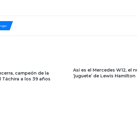
nger
Así es el Mercedes W12, el 
ecerra, campeón de la
‘juguete’ de Lewis Hamilton
l Táchira a los 39 años