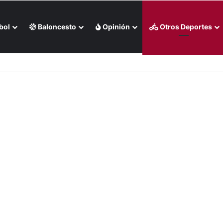
bol
Baloncesto
Opinión
Otros Deportes
 liga chilena