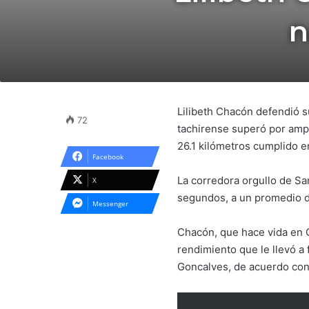
n
Lilibeth Chacón defendió s
72
tachirense superó por amp
26.1 kilómetros cumplido en
Facebook
La corredora orgullo de San
X
segundos, a un promedio d
Messenger
Chacón, que hace vida en C
rendimiento que le llevó a 
Goncalves, de acuerdo con 