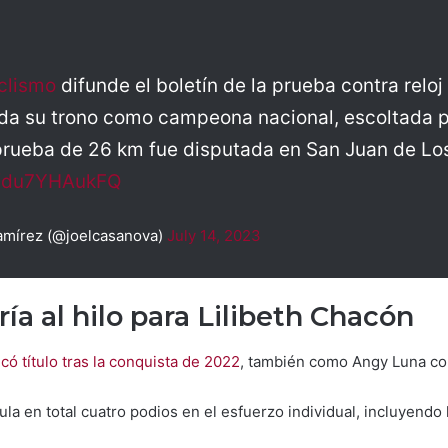
clismo
difunde el boletín de la prueba contra relo
da su trono como campeona nacional, escoltada p
prueba de 26 km fue disputada en San Juan de Lo
om/du7YHAukFQ
amírez (@joelcasanova)
July 14, 2023
ía al hilo para Lilibeth Chacón
icó título tras la conquista de 2022
, también como Angy Luna co
la en total cuatro podios en el esfuerzo individual, incluyend