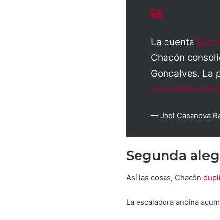
La cuenta
@zci
Chacón consoli
Goncalves. La 
pic.twitter.c
— Joel Casanova R
Segunda alegr
Así las cosas, Chacón
dupl
La escaladora andina acumu