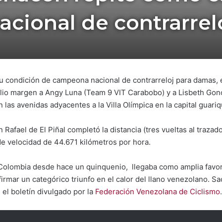
acional de contrarrel
u condición de campeona nacional de contrarreloj para damas, 
lio margen a Angy Luna (Team 9 VIT Carabobo) y a Lisbeth Gonc
 las avenidas adyacentes a la Villa Olímpica en la capital guari
 Rafael de El Piñal completó la distancia (tres vueltas al trazad
e velocidad de 44.671 kilómetros por hora.
olombia desde hace un quinquenio, llegaba como amplia favorit
firmar un categórico triunfo en el calor del llano venezolano. S
el boletín divulgado por la
Federación Venezolana de Ciclismo
.