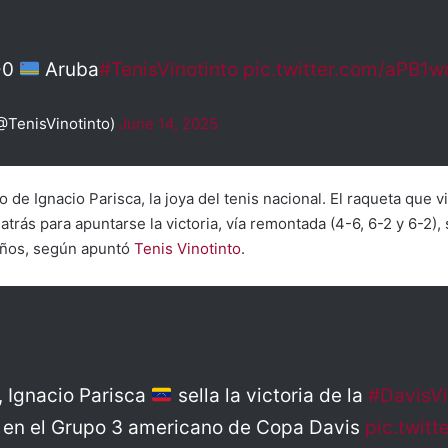
-0
Aruba
#TenisVinotinto
pic.twitter.com/aPB1w
(@TenisVinotinto)
June 14, 2025
o de Ignacio Parisca, la joya del tenis nacional. El raqueta que
atrás para apuntarse la victoria, vía remontada (4-6, 6-2 y 6-2)
eños, según apuntó
Tenis Vinotinto
.
 Ignacio Parisca
sella la victoria de la
#DavisVi
 en el Grupo 3 americano de Copa Davis
pic.twit