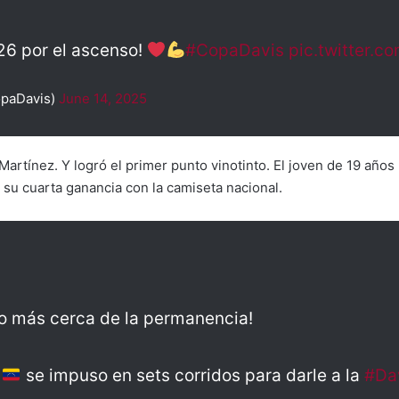
26 por el ascenso!
#CopaDavis
pic.twitter.c
paDavis)
June 14, 2025
artínez. Y logró el primer punto vinotinto. El joven de 19 años
r su cuarta ganancia con la camiseta nacional.
o más cerca de la permanencia!
z
se impuso en sets corridos para darle a la
#Dav