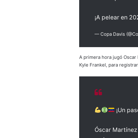
¡A pelear en 20
— Copa Davis (@Co
A primera hora jugó Oscar M
Kyle Frankel, para registra
¡Un pas
Óscar Martíne