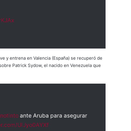
rKJAx
 vive y entrena en Valencia (España) se recuperó de
, sobre Patrick Sydow, el nacido en Venezuela que
notinto
ante Aruba para asegurar
ter.com/UlJyo0AYXf