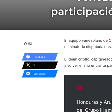
participaci
El equipo venezolano de
C
62
eliminatoria disputada dur
Facebook
El team criollo, capitanead
y volver el año entrante pa
X
Messenger
Honduras y Aru
del Grupo III a