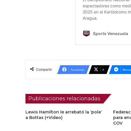
Compartir
Facebook
X
Messe
Publicaciones relacionadas
Lewis Hamilton le arrebató la ‘pole’
Federac
a Bottas (+Video)
para en
COV