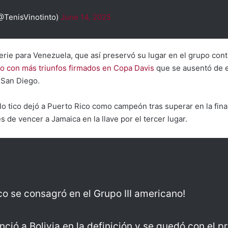
(@TenisVinotinto)
June 14, 2025
erie para Venezuela, que así preservó su lugar en el grupo cont
llo con más triunfos firmados en Copa Davis
que se ausentó de 
 San Diego.
lo tico dejó a Puerto Rico como campeón tras superar en la fina
 de vencer a Jamaica en la llave por el tercer lugar.
co se consagró en el Grupo III americano!
nció a Bolivia en la definición y se quedó con el p