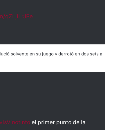
om/qZLjILrJPe
 lució solvente en su juego y derrotó en dos sets a
isVinotinto
el primer punto de la