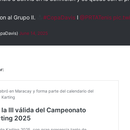
n al Grupo II.
#CopaDavis
I
@PRTATenis
pic.tw
paDavis)
June 14, 2025
r: