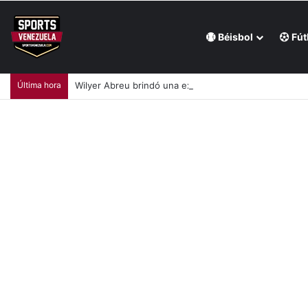
Béisbol
Fút
Última hora
Wilyer Abreu brindó una exhibición de fuerza y Media