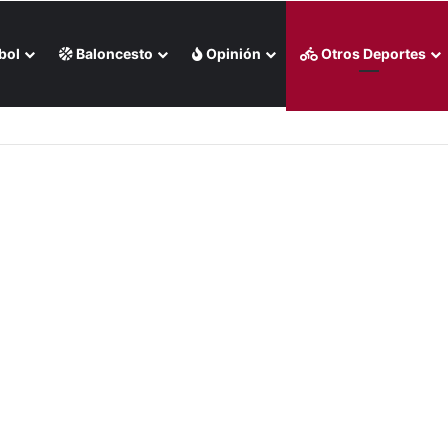
bol
Baloncesto
Opinión
Otros Deportes
s Rojas apaleó a Medias Blancas (+Video)