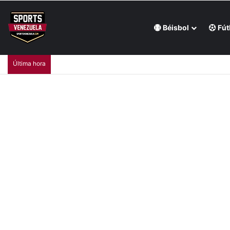
Béisbol
Fút
Última hora
William Contreras comandó victoria de Cerveceros de