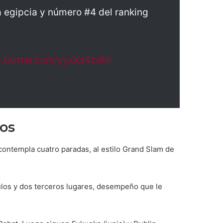
a egipcia y número #4 del ranking
c.twitter.com/yyxXz4zdNi
ios
 contempla cuatro paradas, al estilo Grand Slam de
tulos y dos terceros lugares, desempeño que le