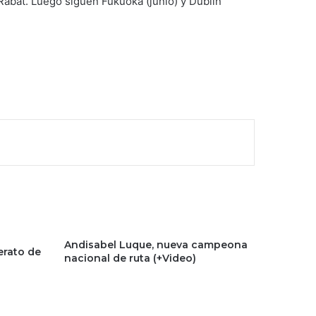
Rabat. Luego siguen Fukuoka (junio) y Dublin
Andisabel Luque, nueva campeona
erato de
nacional de ruta (+Video)