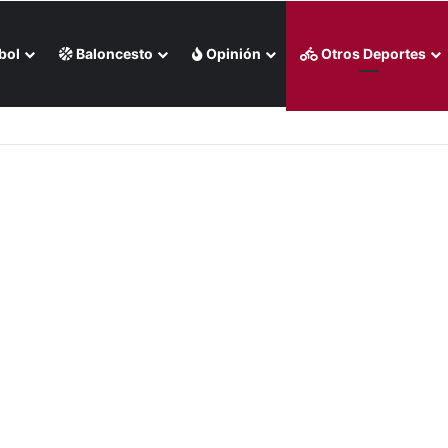
bol
Baloncesto
Opinión
Otros Deportes
 Milwaukee en casa (+Video)