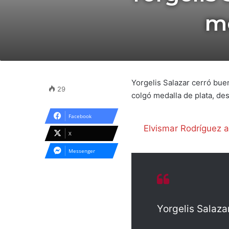
me
Yorgelis Salazar cerró bue
29
colgó medalla de plata, de
Facebook
Elvismar Rodríguez a
X
Messenger
Yorgelis Salaza