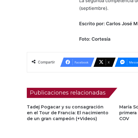
La segunda competencia del
(septiembre).
Escrito por: Carlos José
Foto: Cortesía
Compartir
Facebook
X
Messe
Publicaciones relacionadas
Tadej Pogacar y su consagración
María So
en el Tour de Francia: El nacimiento
primera
de un gran campeón (+Videos)
COV