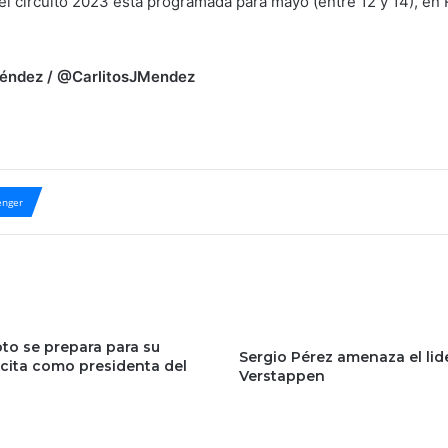
 circuito 2023 está programada para mayo (entre 12 y 14), en 
 Méndez / @CarlitosJMendez
nger
to se prepara para su
Sergio Pérez amenaza el lid
 cita como presidenta del
Verstappen