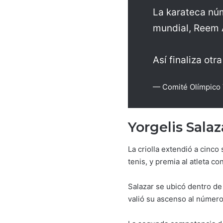
La karateca núm
mundial, Reem
Así finaliza otr
— Comité Olímpico 
Yorgelis Sala
La criolla extendió a cinc
tenis, y premia al atleta c
Salazar se ubicó dentro de
valió su ascenso al número