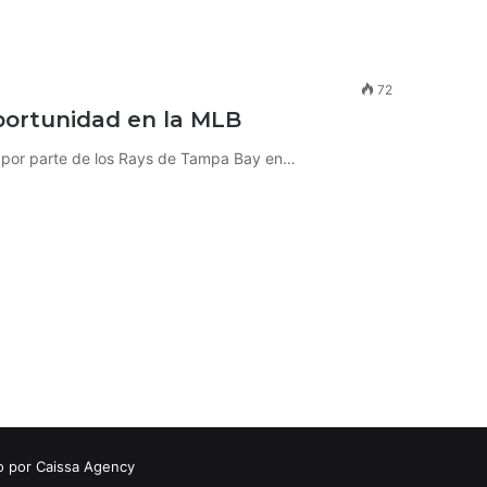
72
portunidad en la MLB
B por parte de los Rays de Tampa Bay en…
o por Caissa Agency