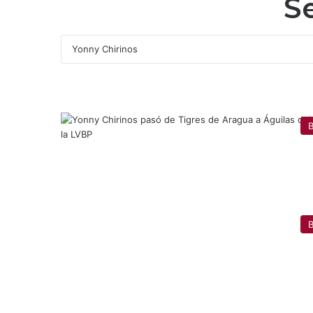
S
B
B