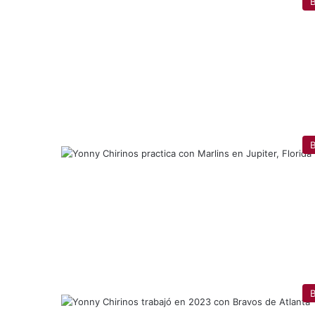
B
B
B