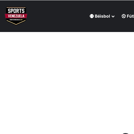
Béisbol
Fút
Última hora
Keydomar Vallenilla demostró su poderío con un espe