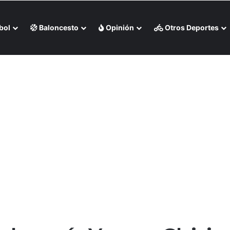
bol
Baloncesto
Opinión
Otros Deportes
ctacular doblete dorado en los Juegos CAC