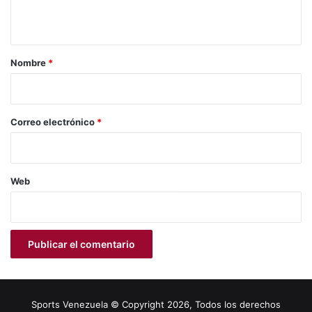
t
a
r
Nombre
*
i
o
*
Correo electrónico
*
Web
Sports Venezuela © Copyright 2026, Todos los derechos