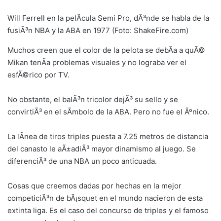
Will Ferrell en la pelÃ­cula Semi Pro, dÃ³nde se habla de la
fusiÃ³n NBA y la ABA en 1977 (Foto: ShakeFire.com)
Muchos creen que el color de la pelota se debÃ­a a quÃ©
Mikan tenÃ­a problemas visuales y no lograba ver el
esfÃ©rico por TV.
No obstante, el balÃ³n tricolor dejÃ³ su sello y se
convirtiÃ³ en el sÃ­mbolo de la ABA. Pero no fue el Ãºnico.
La lÃ­nea de tiros triples puesta a 7.25 metros de distancia
del canasto le aÃ±adiÃ³ mayor dinamismo al juego. Se
diferenciÃ³ de una NBA un poco anticuada.
Cosas que creemos dadas por hechas en la mejor
competiciÃ³n de bÃ¡squet en el mundo nacieron de esta
extinta liga. Es el caso del concurso de triples y el famoso