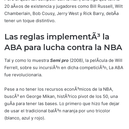
20 aÃ±os de existencia y jugadores como Bill Russell, Wilt
Chamberlain, Bob Cousy, Jerry West y Rick Barry, debÃ­a
tener un toque distintivo.
Las reglas implementÃ³ la
ABA para lucha contra la NBA
Tal y como lo muestra
Semi pro
(2008), la pelÃ­cula de Will
Ferrell, sobre su incursiÃ³n en dicha competiciÃ³n, La ABA
fue revolucionaria.
Pese a no tener los recursos econÃ³micos de la NBA,
buscÃ³ en George Mikan, histÃ³rico pivot de los 50, una
guÃ­a para tener las bases. Lo primero que hizo fue dejar
de usar el tradicional balÃ³n naranja por uno tricolor
(blanco, azul y rojo).