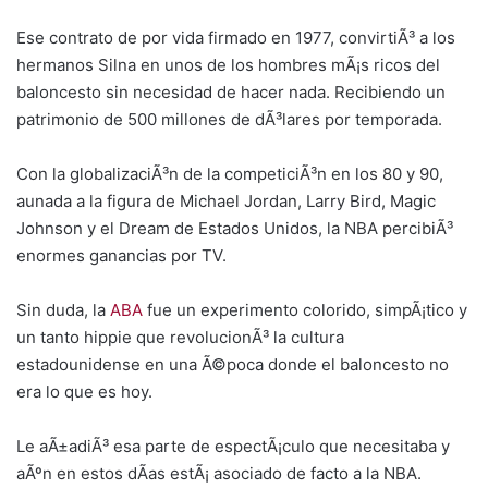
Ese contrato de por vida firmado en 1977, convirtiÃ³ a los
hermanos Silna en unos de los hombres mÃ¡s ricos del
baloncesto sin necesidad de hacer nada. Recibiendo un
patrimonio de 500 millones de dÃ³lares por temporada.
Con la globalizaciÃ³n de la competiciÃ³n en los 80 y 90,
aunada a la figura de Michael Jordan, Larry Bird, Magic
Johnson y el Dream de Estados Unidos, la NBA percibiÃ³
enormes ganancias por TV.
Sin duda, la
ABA
fue un experimento colorido, simpÃ¡tico y
un tanto hippie que revolucionÃ³ la cultura
estadounidense en una Ã©poca donde el baloncesto no
era lo que es hoy.
Le aÃ±adiÃ³ esa parte de espectÃ¡culo que necesitaba y
aÃºn en estos dÃ­as estÃ¡ asociado de facto a la NBA.