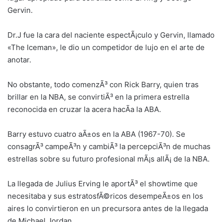
Gervin.
Dr.J fue la cara del naciente espectÃ¡culo y Gervin, llamado
«The Iceman», le dio un competidor de lujo en el arte de
anotar.
No obstante, todo comenzÃ³ con Rick Barry, quien tras
brillar en la NBA, se convirtiÃ³ en la primera estrella
reconocida en cruzar la acera hacÃ­a la ABA.
Barry estuvo cuatro aÃ±os en la ABA (1967-70). Se
consagrÃ³ campeÃ³n y cambiÃ³ la percepciÃ³n de muchas
estrellas sobre su futuro profesional mÃ¡s allÃ¡ de la NBA.
La llegada de Julius Erving le aportÃ³ el showtime que
necesitaba y sus estratosfÃ©ricos desempeÃ±os en los
aires lo convirtieron en un precursora antes de la llegada
de Michael Jordan.