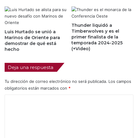
Thunder liquidó a
Timberwolves y es el
Luis Hurtado se unió a
primer finalista de la
Marinos de Oriente para
temporada 2024-2025
demostrar de qué está
(+Video)
hecho
Deja una respuesta
Tu dirección de correo electrónico no será publicada.
Los campos
obligatorios están marcados con
*
C
o
m
e
n