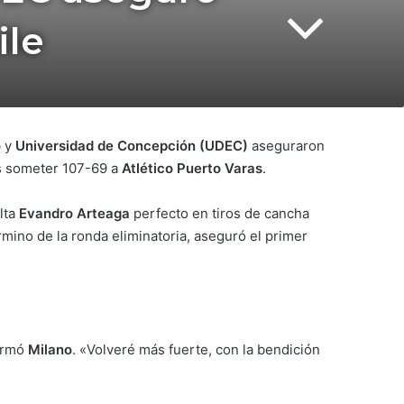
ile
o
y
Universidad de Concepción
(UDEC)
aseguraron
as someter 107-69 a
Atlético Puerto Varas
.
olta
Evandro Arteaga
perfecto en tiros de cancha
érmino de la ronda eliminatoria, aseguró el primer
firmó
Milano
. «Volveré más fuerte, con la bendición