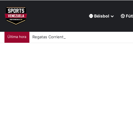
Béisbol
Fút
Última hora
Regatas Corrientes ficha al venezolano Elián Centeno