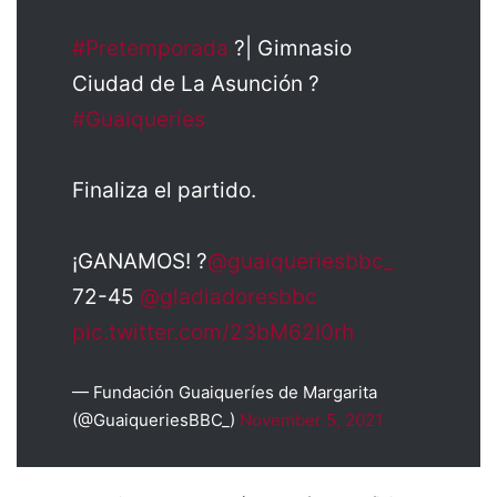
#Pretemporada
?| Gimnasio
Ciudad de La Asunción ?
#Guaiqueríes
Finaliza el partido.
¡GANAMOS! ?
@guaiqueriesbbc_
72-45
@gladiadoresbbc
pic.twitter.com/23bM62I0rh
— Fundación Guaiqueríes de Margarita
(@GuaiqueriesBBC_)
November 5, 2021