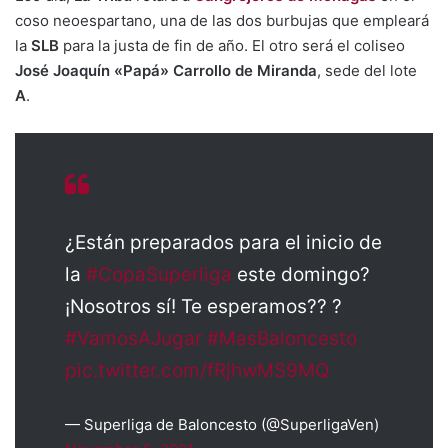
coso neoespartano, una de las dos burbujas que empleará
la
SLB
para la justa de fin de año. El otro será el coliseo
José Joaquín «Papá» Carrollo de Miranda
, sede del lote
A
.
¿Están preparados para el inicio de
la
#CopaSuperliga
este domingo?
¡Nosotros sí! Te esperamos?? ?
#VamosAJugar
#MasBaloncesto
pic.twitter.com/fRjhwMS9MQ
— Superliga de Baloncesto (@SuperligaVen)