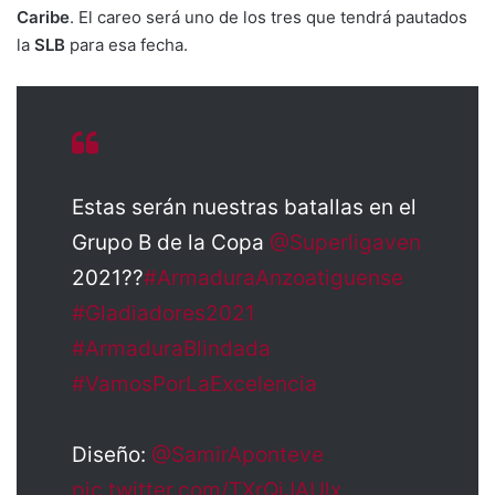
Caribe
. El careo será uno de los tres que tendrá pautados
la
SLB
para esa fecha.
Estas serán nuestras batallas en el
Grupo B de la Copa
@Superligaven
2021?️?
#ArmaduraAnzoatiguense
#Gladiadores2021
#ArmaduraBlindada
#VamosPorLaExcelencia
Diseño:
@SamirAponteve
pic.twitter.com/TXrQiJAUlx