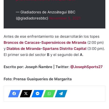
— Gladiadores de Anzoátegui BBC
(@gladiadoresbbc)
November 5, 2021
Antes de ese enfrentamiento se desarrollarán los topes
Broncos de Caracas
–
Supersónicos de Miranda
(2:00 pm)
y
Diablos de Miranda
–
Spartans Distrito Capital
(3:00 pm).
El primer será del sector
B
y el segundo del
A
.
Escrito por: Joseph Ñambre | Twitter:
@JosephSports27
Foto: Prensa Guaiqueríes de Margarita