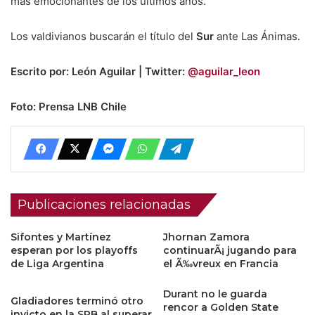
más emocionantes de los últimos años.
Los valdivianos buscarán el título del
Sur
ante Las Ánimas.
Escrito por: León Aguilar | Twitter:
@aguilar_leon
Foto: Prensa LNB Chile
Publicaciones relacionadas
Sifontes y Martínez
Jhornan Zamora
esperan por los playoffs
continuarÃ¡ jugando para
de Liga Argentina
el Ã‰vreux en Francia
Durant no le guarda
Gladiadores terminó otro
rencor a Golden State
invicto en la SPB al superar