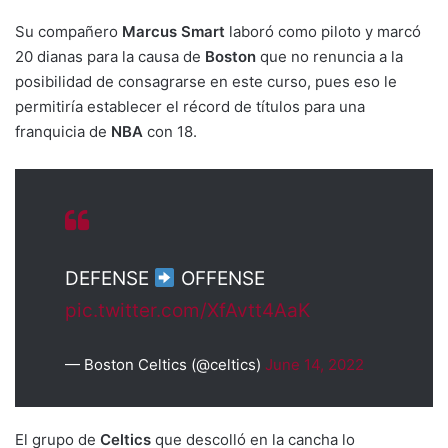
Su compañero
Marcus Smart
laboró como piloto y marcó
20 dianas para la causa de
Boston
que no renuncia a la
posibilidad de consagrarse en este curso, pues eso le
permitiría establecer el récord de títulos para una
franquicia de
NBA
con 18.
DEFENSE
OFFENSE
pic.twitter.com/XfAvtt4AaK
— Boston Celtics (@celtics)
June 14, 2022
El grupo de
Celtics
que descolló en la cancha lo