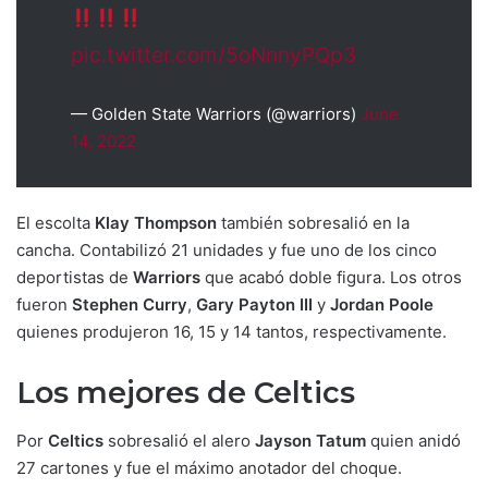
pic.twitter.com/5oNnnyPQp3
— Golden State Warriors (@warriors)
June
14, 2022
El escolta
Klay Thompson
también sobresalió en la
cancha. Contabilizó 21 unidades y fue uno de los cinco
deportistas de
Warriors
que acabó doble figura. Los otros
fueron
Stephen Curry
,
Gary Payton III
y
Jordan Poole
quienes produjeron 16, 15 y 14 tantos, respectivamente.
Los mejores de Celtics
Por
Celtics
sobresalió el alero
Jayson Tatum
quien anidó
27 cartones y fue el máximo anotador del choque.