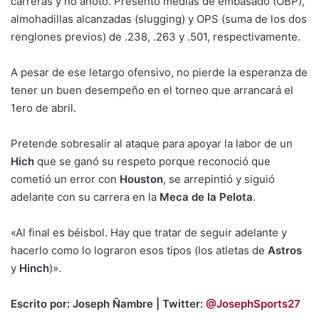
carreras y no anotó. Presentó medias de embasado (OBP),
almohadillas alcanzadas (slugging) y OPS (suma de los dos
renglones previos) de .238, .263 y .501, respectivamente.
A pesar de ese letargo ofensivo, no pierde la esperanza de
tener un buen desempeño en el torneo que arrancará el
1ero de abril.
Pretende sobresalir al ataque para apoyar la labor de un
Hich
que se ganó su respeto porque reconoció que
cometió un error con
Houston
, se arrepintió y siguió
adelante con su carrera en la
Meca de la Pelota
.
«Al final es béisbol. Hay que tratar de seguir adelante y
hacerlo como lo lograron esos tipos (los atletas de
Astros
y
Hinch
)».
Escrito por: Joseph Ñambre | Twitter:
@JosephSports27