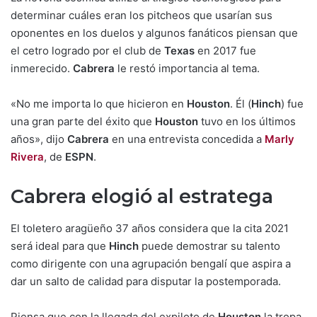
determinar cuáles eran los pitcheos que usarían sus
oponentes en los duelos y algunos fanáticos piensan que
el cetro logrado por el club de
Texas
en 2017 fue
inmerecido.
Cabrera
le restó importancia al tema.
«No me importa lo que hicieron en
Houston
. Él (
Hinch
) fue
una gran parte del éxito que
Houston
tuvo en los últimos
años», dijo
Cabrera
en una entrevista concedida a
Marly
Rivera
, de
ESPN
.
Cabrera elogió al estratega
El toletero aragüeño 37 años considera que la cita 2021
será ideal para que
Hinch
puede demostrar su talento
como dirigente con una agrupación bengalí que aspira a
dar un salto de calidad para disputar la postemporada.
Piensa que con la llegada del expiloto de
Houston
la tropa