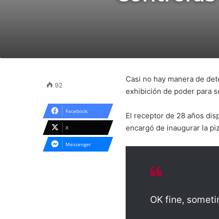
Casi no hay manera de det
92
exhibición de poder para se
Facebook
El receptor de 28 años dis
encargó de inaugurar la piz
X
Messenger
OK fine, somet