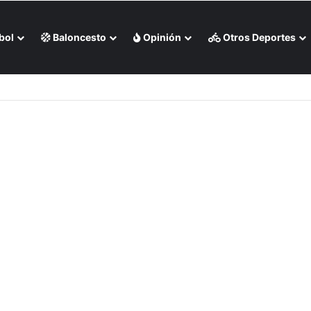
bol
Baloncesto
Opinión
Otros Deportes
 por negación de visa (+Foto)