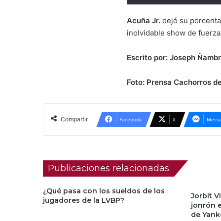
Acuña Jr.
dejó su porcenta
inolvidable show de fuerz
Escrito por: Joseph Ñambr
Foto: Prensa Cachorros d
Compartir
Facebook
X
Messe
Publicaciones relacionadas
¿Qué pasa con los sueldos de los
Jorbit V
jugadores de la LVBP?
jonrón 
de Yank