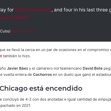
ay for
@WContreras40
, and four in his last three
m/4yfCotWNF7
@Cubs)
April 17, 2021
que se llevó la cerca en un par de ocasiones en el compromiso ve
nt
también lo hizo.
ueño
Javier Báez
y el camarero norteamericano
David Bote
pega
e vuelta entera de
Cachorros
en un duelo que ganó el estado
 Chicago está encendido
 concluyó de 4-2 con dos anotadas e igual cantidad de empujada
spachado en 2021.