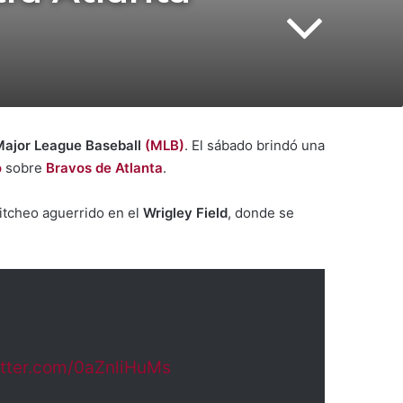
Major League Baseball
(MLB)
. El sábado brindó una
o
sobre
Bravos de Atlanta
.
pitcheo aguerrido en el
Wrigley Field
, donde se
itter.com/0aZnliHuMs