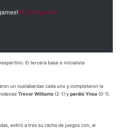
 games!
#CubTogether
spertino. El tercera base e inicialista
ron un vuelabardas cada uno y completaron la
unidense
Trevor Williams
(2-1) y
perdió Ynoa
(0-1).
s, estiró a tres su racha de juegos con, al