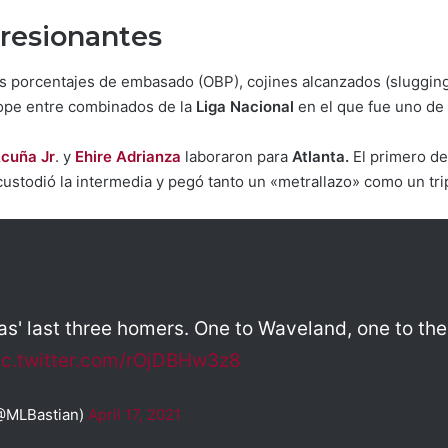
resionantes
s porcentajes de embasado (OBP), cojines alcanzados (slugging
 tope entre combinados de la
Liga Nacional
en el que fue uno de 
cuña Jr
. y
Ehire Adrianza
laboraron para
Atlanta.
El primero de
custodió la intermedia y pegó tanto un «metrallazo» como un tri
as' last three homers. One to Waveland, one to th
ic.twitter.com/rOjDBHw3z8
(@MLBastian)
April 17, 2021