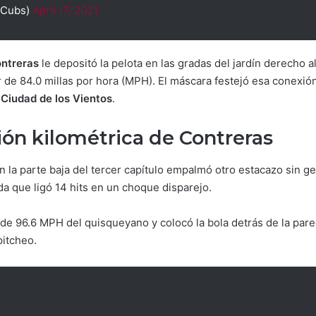
@Cubs)
April 17, 2021
ntreras
le depositó la pelota en las gradas del jardín derecho 
r de 84.0 millas por hora (MPH). El máscara festejó esa conexió
a
Ciudad de los Vientos
.
ión kilométrica de Contreras
 la parte baja del tercer capítulo empalmó otro estacazo sin ge
a que ligó 14 hits en un choque disparejo.
 de 96.6 MPH del quisqueyano y colocó la bola detrás de la par
pitcheo.