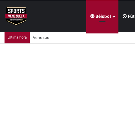
Béisbol
Fút
Última hora
Venezuela no intervendrá en la Serie del Caribe Kids