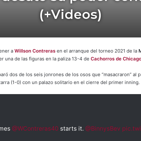
(+Videos)
ener a
Willson Contreras
en el arranque del torneo 2021 de la
r una de las figuras en la paliza 13-4 de
Cachorros de Chicag
paró dos de los seis jonrones de los osos que “masacraron” al 
arra (1-0) con un palazo solitario en el cierre del primer inning.
imes
@WContreras40
starts it.
@BinnysBev
pic.tw