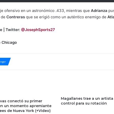
je ofensivo en un astronómico .433, mientras que
Adrianza
pus
a de
Contreras
que se erigió como un auténtico enemigo de
Atl
e | Twitter:
@JosephSports27
e Chicago
nger
Magallanes trae a un artista
ivas conectó su primer
control para su rotación
en un momento apremiante
ees de Nueva York (+Video)