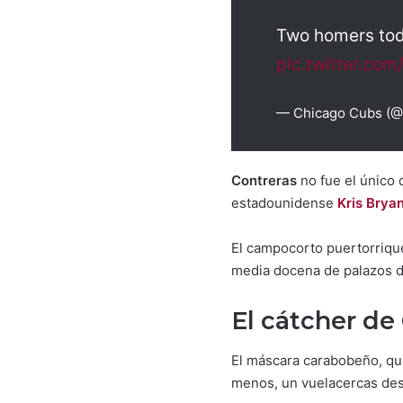
Two homers tod
pic.twitter.co
— Chicago Cubs (
Contreras
no fue el único 
estadounidense
Kris Brya
El campocorto puertorriq
media docena de palazos d
El cátcher de
El máscara carabobeño, que
menos, un vuelacercas de