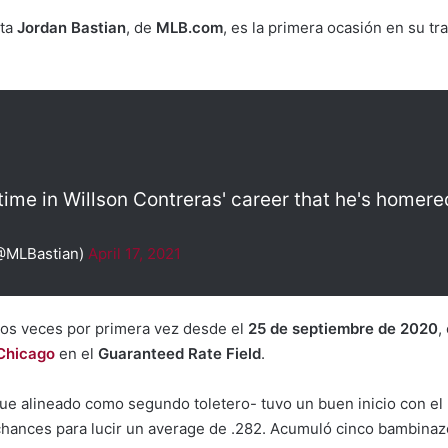
sta
Jordan Bastian
, de
MLB.com
, es la primera ocasión en su t
t time in Willson Contreras' career that he's homer
(@MLBastian)
April 17, 2021
dos veces por primera vez desde el
25 de septiembre de 2020
,
Chicago
en el
Guaranteed Rate Field
.
e fue alineado como segundo toletero- tuvo un buen inicio con 
chances para lucir un average de .282. Acumuló cinco bambinaz