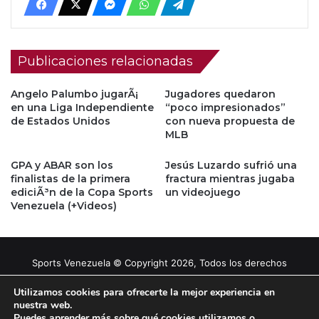
Publicaciones relacionadas
Angelo Palumbo jugarÃ¡
Jugadores quedaron
en una Liga Independiente
“poco impresionados”
de Estados Unidos
con nueva propuesta de
MLB
GPA y ABAR son los
Jesús Luzardo sufrió una
finalistas de la primera
fractura mientras jugaba
ediciÃ³n de la Copa Sports
un videojuego
Venezuela (+Videos)
Sports Venezuela © Copyright 2026, Todos los derechos
reservados |
Tema gestionado por Caissa Agency
Utilizamos cookies para ofrecerte la mejor experiencia en
nuestra web.
Puedes aprender más sobre qué cookies utilizamos o