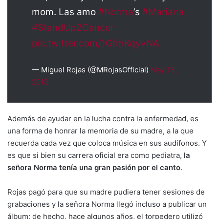
mom. Las amo
#Norma
’s
#Mariana
#StandUp2Cancer
pic.twitter.com/1GfmKqyvNA
— Miguel Rojas (@MRojasOfficial)
May 13,
2018
Además de ayudar en la lucha contra la enfermedad, es
una forma de honrar la memoria de su madre, a la que
recuerda cada vez que coloca música en sus audífonos. Y
es que si bien su carrera oficial era como pediatra,
la
señora Norma tenía una gran pasión por el canto
.
Rojas pagó para que su madre pudiera tener sesiones de
grabaciones y la señora Norma llegó incluso a publicar un
álbum; de hecho, hace algunos años, el torpedero utilizó