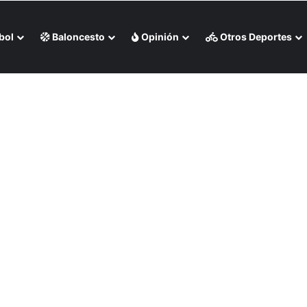
bol
Baloncesto
Opinión
Otros Deportes
s Rojas apaleó a Medias Blancas (+Video)