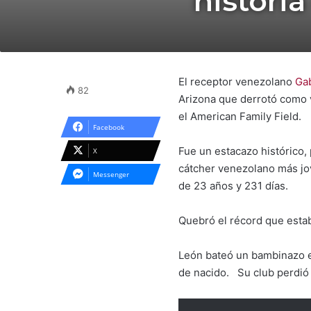
historia
El receptor venezolano
Ga
82
Arizona que derrotó como v
el American Family Field.
Facebook
Fue un estacazo histórico,
X
cátcher venezolano más jov
Messenger
de 23 años y 231 días.
Quebró el récord que esta
León bateó un bambinazo el
de nacido. Su club perdió 