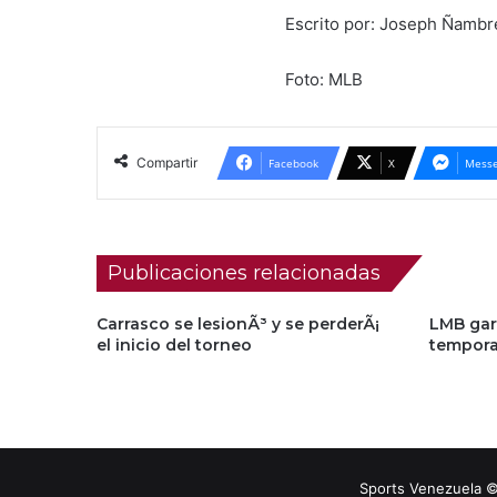
Escrito por: Joseph Ñamb
Foto: MLB
Compartir
Facebook
X
Messe
Publicaciones relacionadas
Carrasco se lesionÃ³ y se perderÃ¡
LMB gara
el inicio del torneo
tempora
Sports Venezuela ©