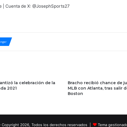
re | Cuenta de X: @JosephSports27
nger
ntizó la celebración de la
Bracho recibió chance de j
da 2021
MLB con Atlanta, tras salir d
Boston
 Copyright 2026, Todos los derechos reservados |
Tema gestionad