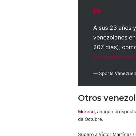
A sus 23 años y
venezolanos en 
207 días), como
pic.twitter.co
— Sports Venezuel
Otros venezo
Moreno
, antiguo prospect
de Octubre.
Superó a Víctor Martínez (