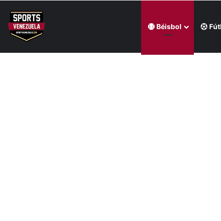
Béisbol
Fút
Última hora
Wilyer Abreu brindó una exhibición de fuerza y Media