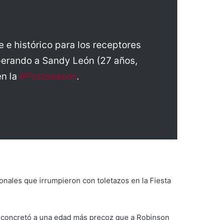
 e histórico para los receptores
uperando a Sandy León (27 años,
en la
#Postseason
.
onales que irrumpieron con toletazos en la Fiesta
lo concretó a una edad más precoz que a Robinson