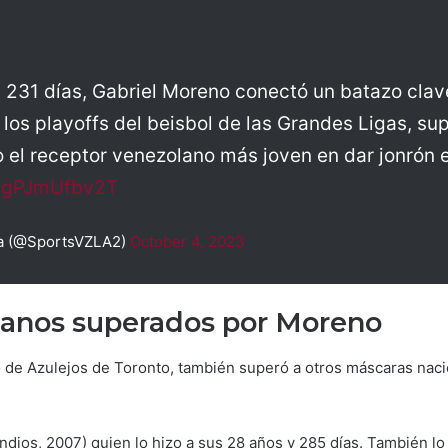
 231 días, Gabriel Moreno conectó un batazo clave
los playoffs del beisbol de las Grandes Ligas, s
 el receptor venezolano más joven en dar jonrón 
m/gPJmUfbv2T
a (@SportsVZLA2)
October 4, 2023
lanos superados por Moreno
o de Azulejos de Toronto, también superó a otros máscaras naci
Indios, 2007) quien lo hizo a sus 28 años y 285 días. También 