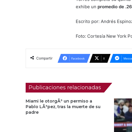
exhibe un
promedio de .2
Escrito por: Andrés Espin
Foto: Cortesía New York Po
Compartir
Facebook
X
Messe
Publicaciones relacionadas
Miami le otorgÃ³ un permiso a
Pablo LÃ³pez, tras la muerte de su
padre