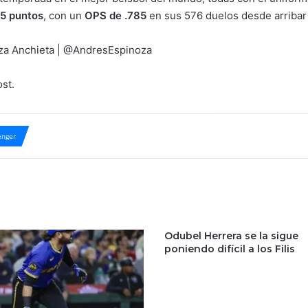
65 puntos
, con un
OPS de .785
en sus 576 duelos desde arribar 
oza Anchieta | @AndresEspinoza
st.
nger
Odubel Herrera se la sigue
poniendo difícil a los Filis