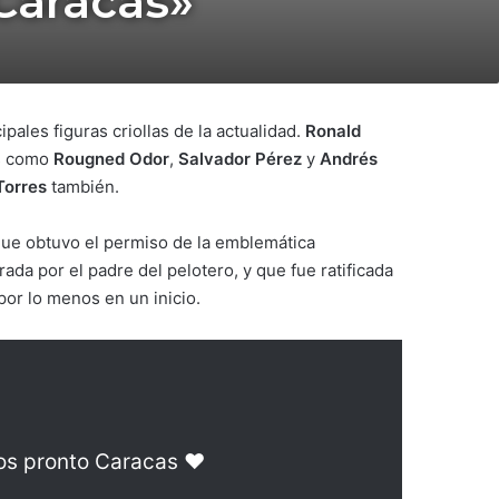
Caracas»
ipales figuras criollas de la actualidad.
Ronald
as como
Rougned Odor
,
Salvador Pérez
y
Andrés
Torres
también.
que obtuvo el permiso de la emblemática
ada por el padre del pelotero, y que fue ratificada
por lo menos en un inicio.
os pronto Caracas ♥️