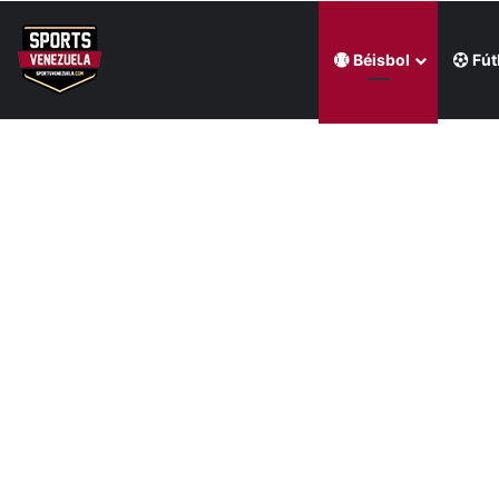
Béisbol
Fút
Última hora
Venezuela derrotó en penales a México y se coronó