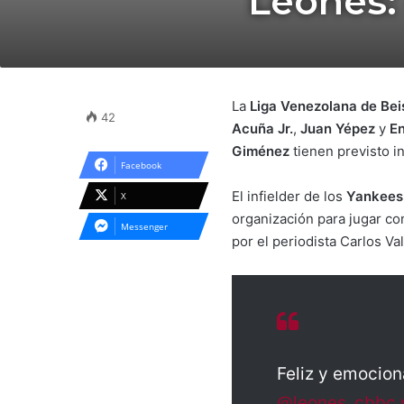
Leones:
La
Liga Venezolana de Bei
42
Acuña Jr.
,
Juan Yépez
y
En
Giménez
tienen previsto i
Facebook
El infielder de los
Yankees
X
organización para jugar co
Messenger
por el periodista Carlos Va
Feliz y emocion
@leones_cbbc