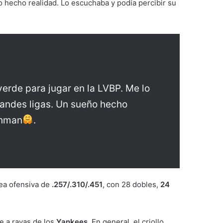
o hecho realidad. Lo escuchaba y podía percibir su
 verde para jugar en la LVBP. Me lo
grandes ligas. Un sueño hecho
shman
.
nea ofensiva de
.257/.310/.451
, con 28 dobles,
24
e a rayas de los
Yankees
. En general, el criollo