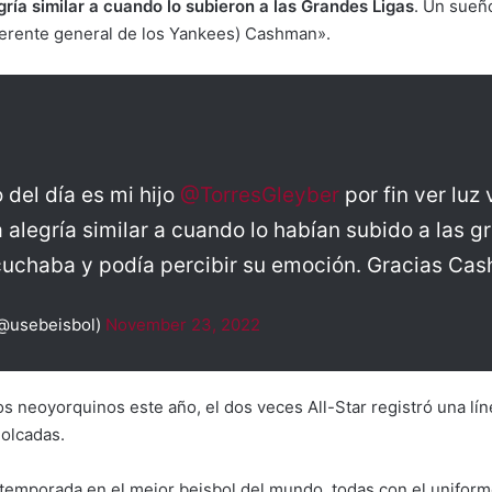
gría similar a cuando lo subieron a las Grandes Ligas
. Un sueñ
gerente general de los Yankees) Cashman».
 del día es mi hijo
@TorresGleyber
por fin ver luz
a alegría similar a cuando lo habían subido a las 
scuchaba y podía percibir su emoción. Gracias Ca
(@usebeisbol)
November 23, 2022
 neoyorquinos este año, el dos veces All-Star registró una lí
molcadas.
temporada en el mejor beisbol del mundo, todas con el uniform