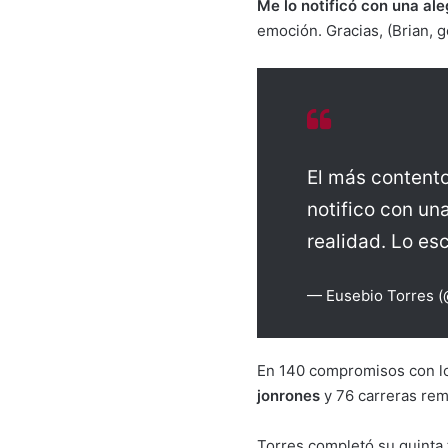
Me lo notificó con una ale
emoción. Gracias, (Brian, 
El más contento
notifico con un
realidad. Lo e
— Eusebio Torres 
En 140 compromisos con los
jonrones
y 76 carreras re
Torres completó su quinta 