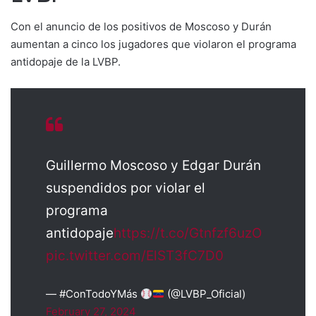
Con el anuncio de los positivos de Moscoso y Durán
aumentan a cinco los jugadores que violaron el programa
antidopaje de la LVBP.
Guillermo Moscoso y Edgar Durán
suspendidos por violar el
programa
antidopaje
https://t.co/Gtnfzf6uzO
pic.twitter.com/ElST3fC7D0
— #ConTodoYMás
(@LVBP_Oficial)
February 27, 2024