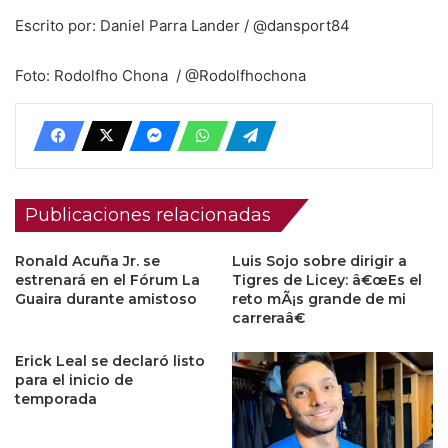
Escrito por: Daniel Parra Lander / @dansport84
Foto: Rodolfho Chona / @Rodolfhochona
Publicaciones relacionadas
Ronald Acuña Jr. se
Luis Sojo sobre dirigir a
estrenará en el Fórum La
Tigres de Licey: â€œEs el
Guaira durante amistoso
reto mÃ¡s grande de mi
carreraâ€
Erick Leal se declaró listo
para el inicio de
temporada