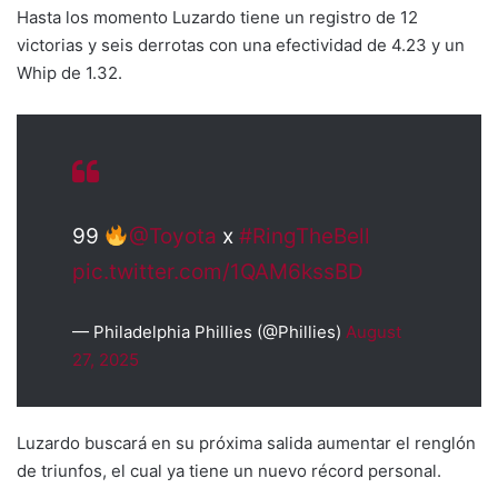
Hasta los momento Luzardo tiene un registro de 12
victorias y seis derrotas con una efectividad de 4.23 y un
Whip de 1.32.
99
@Toyota
x
#RingTheBell
pic.twitter.com/1QAM6kssBD
— Philadelphia Phillies (@Phillies)
August
27, 2025
Luzardo buscará en su próxima salida aumentar el renglón
de triunfos, el cual ya tiene un nuevo récord personal.