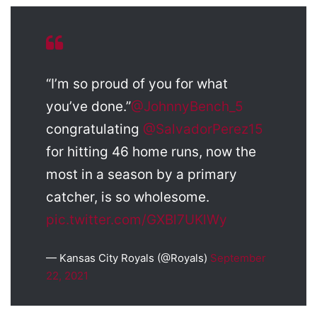
“I’m so proud of you for what
you’ve done.”
@JohnnyBench_5
congratulating
@SalvadorPerez15
for hitting 46 home runs, now the
most in a season by a primary
catcher, is so wholesome.
pic.twitter.com/GXBl7UKlWy
— Kansas City Royals (@Royals)
September
22, 2021