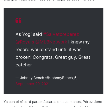
As Yogi said
#Salvatoreperez
@Royals
@MLBNetwork
I knew my
record would stand until it was
broken! Congrats. Great guy. Great
catcher
— Johnny Bench (@JohnnyBench_5)
September 20, 2021
Ya con el récord para máscaras en sus manos, Pérez tiene