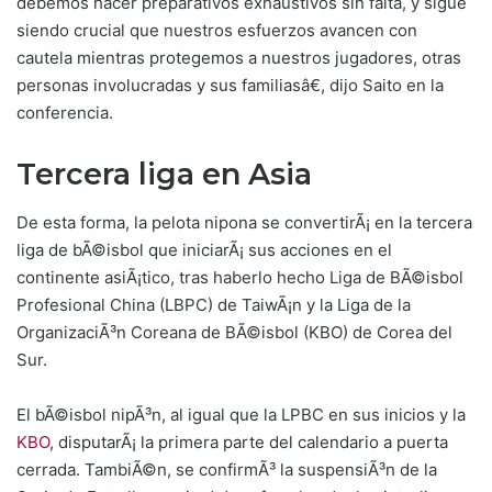
debemos hacer preparativos exhaustivos sin falta, y sigue
siendo crucial que nuestros esfuerzos avancen con
cautela mientras protegemos a nuestros jugadores, otras
personas involucradas y sus familiasâ€, dijo Saito en la
conferencia.
Tercera liga en Asia
De esta forma, la pelota nipona se convertirÃ¡ en la tercera
liga de bÃ©isbol que iniciarÃ¡ sus acciones en el
continente asiÃ¡tico, tras haberlo hecho Liga de BÃ©isbol
Profesional China (LBPC) de TaiwÃ¡n y la Liga de la
OrganizaciÃ³n Coreana de BÃ©isbol (KBO) de Corea del
Sur.
El bÃ©isbol nipÃ³n, al igual que la LPBC en sus inicios y la
KBO
, disputarÃ¡ la primera parte del calendario a puerta
cerrada. TambiÃ©n, se confirmÃ³ la suspensiÃ³n de la