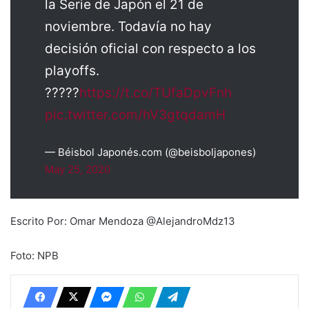
la Serie de Japón el 21 de
noviembre. Todavía no hay
decisión oficial con respecto a los
playoffs.
?????
https://t.co/TUfaDpvFnh
pic.twitter.com/hV3gtqdamH
— Béisbol Japonés.com (@beisboljapones)
May 25, 2020
Escrito Por: Omar Mendoza @AlejandroMdz13
Foto: NPB