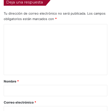
Deja una respuesta
Tu dirección de correo electrónico no será publicada.
Los campos
obligatorios están marcados con
*
C
o
m
e
n
t
a
r
Nombre
*
i
o
*
Correo electrónico
*