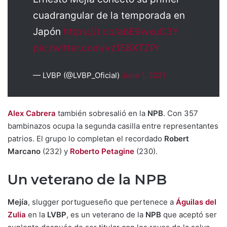
cuadrangular de la temporada en
Japón
https://t.co/abE9wxuC3Y
pic.twitter.com/vz1E8XTZPr
— LVBP (@LVBP_Oficial)
June 1, 2021
Alex Cabrera
también sobresalió en la
NPB
. Con 357
bambinazos ocupa la segunda casilla entre representantes
patrios. El grupo lo completan el recordado
Robert
Marcano
(232) y
Roberto Petagine
(230).
Un veterano de la NPB
Mejía
, slugger portugueseño que pertenece a
Águilas del
Zulia
en la
LVBP
, es un veterano de la
NPB
que aceptó ser