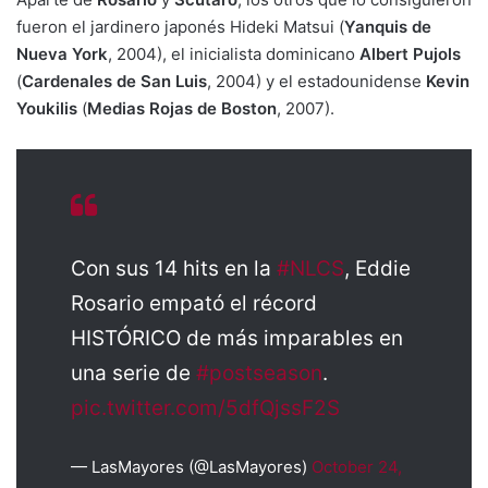
fueron el jardinero japonés Hideki Matsui (
Yanquis de
Nueva York
, 2004), el inicialista dominicano
Albert Pujols
(
Cardenales de San Luis
, 2004) y el estadounidense
Kevin
Youkilis
(
Medias Rojas de Boston
, 2007).
Con sus 14 hits en la
#NLCS
, Eddie
Rosario empató el récord
HISTÓRICO de más imparables en
una serie de
#postseason
.
pic.twitter.com/5dfQjssF2S
— LasMayores (@LasMayores)
October 24,