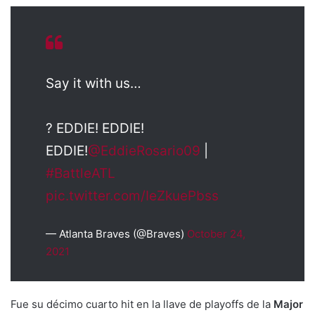
Say it with us…
?️ EDDIE! EDDIE!
EDDIE!
@EddieRosario09
|
#BattleATL
pic.twitter.com/IeZkuePbss
— Atlanta Braves (@Braves)
October 24,
2021
Fue su décimo cuarto hit en la llave de playoffs de la
Major