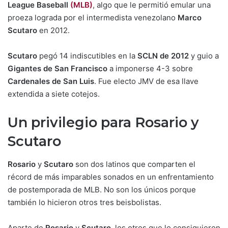
League Baseball
(MLB)
, algo que le permitió emular una
proeza lograda por el intermedista venezolano
Marco
Scutaro
en 2012.
Scutaro
pegó 14 indiscutibles en la
SCLN de 2012
y guio a
Gigantes de San Francisco
a imponerse 4-3 sobre
Cardenales de San Luis
. Fue electo JMV de esa llave
extendida a siete cotejos.
Un privilegio para Rosario y
Scutaro
Rosario
y
Scutaro
son dos latinos que comparten el
récord de más imparables sonados en un enfrentamiento
de postemporada de MLB. No son los únicos porque
también lo hicieron otros tres beisbolistas.
Aparte de
Rosario
y
Scutaro
, los otros que lo consiguieron