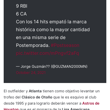
9 RBI
6 CA
Con los 14 hits empató la marca
histórica como la mayor cantidad
en una misma serie de
Postemporada.
#Postseason
pic.twitter.com/mPngvf2aFq
— Jorge Guzmán?? (@GUZMAN2000MN)
October 24, 2021
El outfielder y
Atlanta
tienen como objetivo levantar un
trofeo del
Clásico de Otoño
que le es esquivo al club
desde 1995 y para lograrlo deberán vencer a
Astros de
Houston
que es el monarca de la
Liga Americana
.