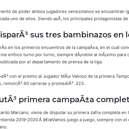
amento de poder ambos jugadores venezolanos se encuentran igual
cada uno de ellos. Siendo asÃ­, los principales protagonistas de
sparÃ³ sus tres bambinazos en l
rÃ­o en los primeros encuentros de la campaÃ±a, en el cual con
 enfoco turno por turno, siempre dÃ¡ndole al mÃ¡ximo para con
blicada por el departamento de prensa de la liga.
quedÃ³ con el premio al Jugador MÃ¡s Valioso de la primera Tempo
s, remolcÃ³ 40 carreras y promediÃ³ .323.
utÃ³ primera campaÃ±a complet
cardo Marcano, viene de disputar su primera zafra completa en 
ontienda 2019-2020.Â â€œVamos juego a juego, siempre con el obje
ano.