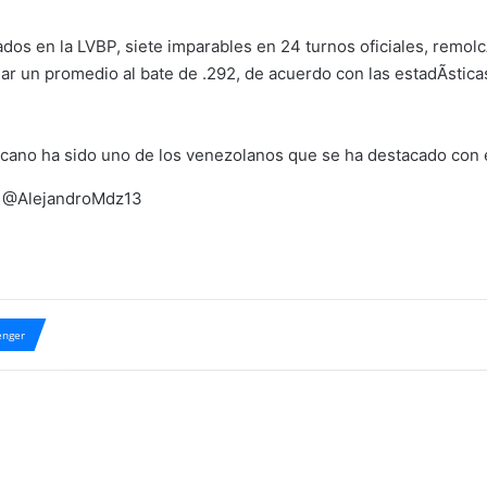
os en la LVBP, siete imparables en 24 turnos oficiales, remolc
ar un promedio al bate de .292, de acuerdo con las estadÃ­stic
cano ha sido uno de los venezolanos que se ha destacado con e
za @AlejandroMdz13
nger