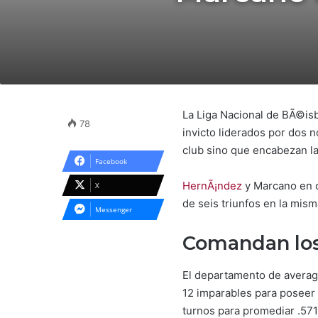
La Liga Nacional de BÃ©is
78
invicto liderados por dos
club sino que encabezan la
Facebook
HernÃ¡ndez
y Marcano en co
X
de seis triunfos en la mis
Messenger
Comandan los
El departamento de average
12 imparables para poseer u
turnos para promediar .571