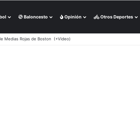
bol
Baloncesto
Opinión
Otros Deportes
ha de victorias de Bravos de Atlanta (+Videos)