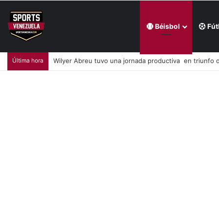
Béisbol
Fút
Última hora
Ronald Acuña Jr sonó un par jonrones y extendió rac