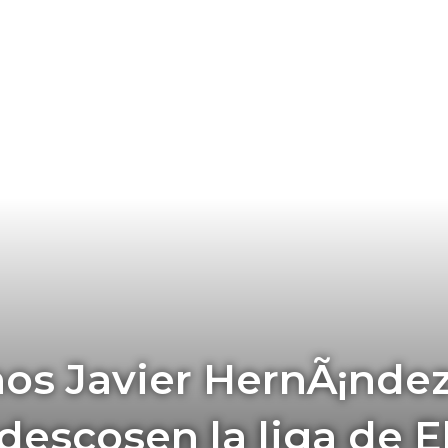
os Javier HernÃ¡ndez
escosen la liga de E