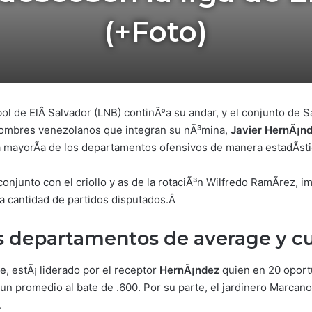
(+Foto)
bol de ElÂ Salvador (LNB) continÃºa su andar, y el conjunto d
 nombres venezolanos que integran su nÃ³mina,
Javier HernÃ¡n
 mayorÃ­a de los departamentos ofensivos de manera estadÃ­sti
njunto con el criollo y as de la rotaciÃ³n Wilfredo RamÃ­rez, i
ma cantidad de partidos disputados.Â
 departamentos de average y c
, estÃ¡ liderado por el receptor
HernÃ¡ndez
quien en 20 oport
n promedio al bate de .600. Por su parte, el jardinero Marcano l
.