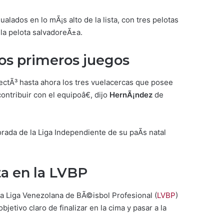
ados en lo mÃ¡s alto de la lista, con tres pelotas
 la pelota salvadoreÃ±a.
os primeros juegos
ectÃ³ hasta ahora los tres vuelacercas que posee
tribuir con el equipoâ€, dijo
HernÃ¡ndez
de
rada de la Liga Independiente de su paÃ­s natal
a en la LVBP
la Liga Venezolana de BÃ©isbol Profesional (
LVBP
)
tivo claro de finalizar en la cima y pasar a la