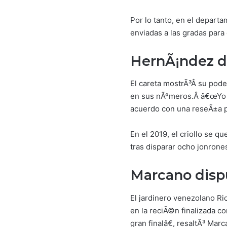
Por lo tanto, en el depart
enviadas a las gradas para 
HernÃ¡ndez di
El careta mostrÃ³Â su pode
en sus nÃºmeros.Â â€œYo me
acuerdo con una reseÃ±a pu
En el 2019, el criollo se 
tras disparar ocho jonrone
Marcano disp
El jardinero venezolano Ri
en la reciÃ©n finalizada c
gran finalâ€, resaltÃ³ Marc