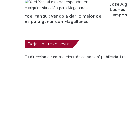
José Alg
Leones 
Tempor
Yoel Yanqui: Vengo a dar lo mejor de
mí para ganar con Magallanes
Deja una respuesta
Tu dirección de correo electrónico no será publicada.
Los
C
o
m
e
n
t
a
r