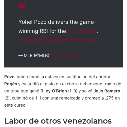
Yohel Pozo delivers the game-
winning RBI for the
@Cardinals
.
pic.twitter.com/wpBZLUzmcq
— MLB (@MLB)
August 5, 2025
Pozo
, quien tomó la estaca en sustitución del abridor
Pagés
y custodió el plato en el cierre del noveno tramo de
un tope que ganó
Riley O’Brien
(1-0) y salvó
JoJo Romero
(2), culminó de 1-1 con una remolcada y promedia .275 en
este curso.
Labor de otros venezolanos