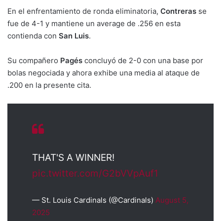
En el enfrentamiento de ronda eliminatoria,
Contreras
se
fue de 4-1 y mantiene un average de .256 en esta
contienda con
San Luis
.
Su compañero
Pagés
concluyó de 2-0 con una base por
bolas negociada y ahora exhibe una media al ataque de
.200 en la presente cita.
THAT'S A WINNER!
pic.twitter.com/G2bVVpAuf1
— St. Louis Cardinals (@Cardinals)
August 5,
2025