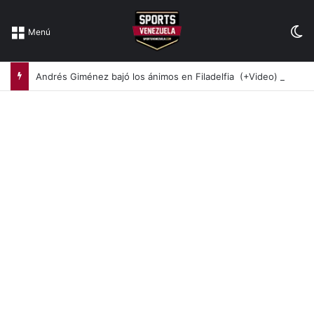
Sw
Menú
Andrés Giménez bajó los ánimos en Filadelfia (+Video)