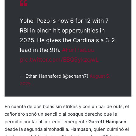
Yohel Pozo is now 6 for 12 with 7
RBI in pinch hit opportunities in
2025. He gives the Cardinals a 3-2
lead in the 9th.
#ForTheLou
pic.twitter.com/EBQ5ykzqwL
— Ethan Hannaford (@echann7)
August 5,
2025
En cuenta de dos bolas sin strikes y con un par de outs, el
cañonero sonó un sencillo al bosque derecho que le
permitió anotar al corredor emergente
Garrett Hampson
desde la segunda almohadilla.
Hampson
, quien culminó el