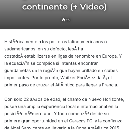
continente (+ Video)
59
HistÃ³ricamente a los porteros latinoamericanos o
sudamericanos, en su defecto, lesÂ ha
costadoÂ estabilizarse en ligas de renombre en Europa. Y
la ecuaciÃ³n se complica si intentas encontrar
guardametas de la regiÃ³n que hayan brillado en clubes
importantes. Por lo pronto, Wuilker FariÃ±ez darÃ¡ el
primer paso de cruzar el AtlÃ¡ntico para llegar a Francia.
Con solo 22 aÃ±os de edad, el chamo de Nuevo Horizonte,
posee una amplia experiencia local e internacional en la
posiciÃ³n nÃºmero uno. Y todo comenzÃ³ desde su
primera gran oportunidad en el Caracas FC, y la confianza
de Noel Sanvicente en llevarlo a la Copa AmÃ©rica 2015.