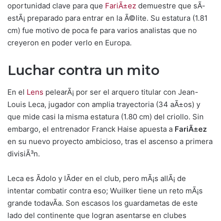
oportunidad clave para que
FariÃ±ez
demuestre que sÃ­
estÃ¡ preparado para entrar en la Ã©lite. Su estatura (1.81
cm) fue motivo de poca fe para varios analistas que no
creyeron en poder verlo en Europa.
Luchar contra un mito
En el
Lens
pelearÃ¡ por ser el arquero titular con Jean-
Louis Leca, jugador con amplia trayectoria (34 aÃ±os) y
que mide casi la misma estatura (1.80 cm) del criollo. Sin
embargo, el entrenador Franck Haise apuesta a
FariÃ±ez
en su nuevo proyecto ambicioso, tras el ascenso a primera
divisiÃ³n.
Leca es Ã­dolo y lÃ­der en el club, pero mÃ¡s allÃ¡ de
intentar combatir contra eso; Wuilker tiene un reto mÃ¡s
grande todavÃ­a. Son escasos los guardametas de este
lado del continente que logran asentarse en clubes