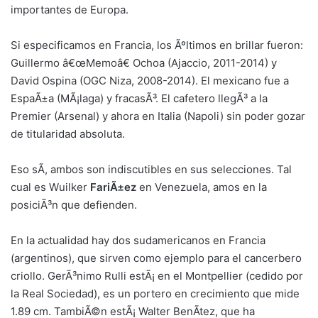
importantes de Europa.
Si especificamos en Francia, los Ãºltimos en brillar fueron:
Guillermo â€œMemoâ€ Ochoa (Ajaccio, 2011-2014) y
David Ospina (OGC Niza, 2008-2014). El mexicano fue a
EspaÃ±a (MÃ¡laga) y fracasÃ³. El cafetero llegÃ³ a la
Premier (Arsenal) y ahora en Italia (Napoli) sin poder gozar
de titularidad absoluta.
Eso sÃ­, ambos son indiscutibles en sus selecciones. Tal
cual es Wuilker
FariÃ±ez
en Venezuela, amos en la
posiciÃ³n que defienden.
En la actualidad hay dos sudamericanos en Francia
(argentinos), que sirven como ejemplo para el cancerbero
criollo. GerÃ³nimo Rulli estÃ¡ en el Montpellier (cedido por
la Real Sociedad), es un portero en crecimiento que mide
1.89 cm. TambiÃ©n estÃ¡ Walter BenÃ­tez, que ha