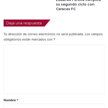
su segundo ciclo con
Caracas FC
Deja una respuesta
Tu dirección de correo electrónico no será publicada.
Los campos
obligatorios están marcados con
*
C
o
m
e
n
t
a
r
Nombre
*
i