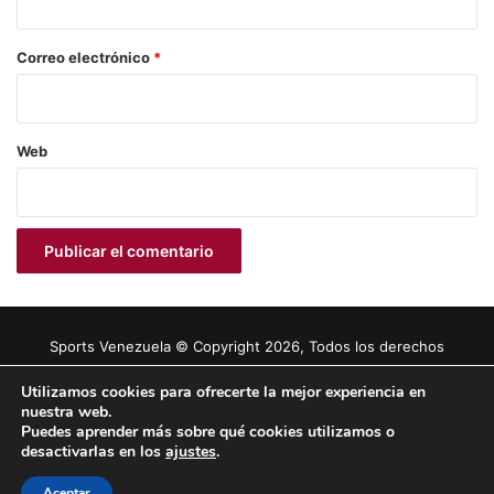
o
*
Correo electrónico
*
Web
Sports Venezuela © Copyright 2026, Todos los derechos
reservados |
Tema gestionado por Caissa Agency
Utilizamos cookies para ofrecerte la mejor experiencia en
nuestra web.
Puedes aprender más sobre qué cookies utilizamos o
Facebook
X
YouTube
Instagram
desactivarlas en los
ajustes
.
Aceptar