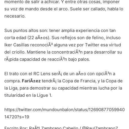
momento de salir a achicar. Y entre otras cosas, imponer
su voz de mando desde el arco. Suele ser callado, habla lo
necesario.
Sus puntos altos son: tener amplia experiencia con tan
corta edad (22 aÃ±os). Sus reflejos son de felino, incluso
Iker Casillas reconociÃ³ alguna vez por Twitter esa virtud
del criollo. Mantiene la concentraciÃ³n para desarrollar su
rÃ¡pida capacidad de reacciÃ³n bajo palos.
El trato con el RC Lens serÃ¡ de un aÃ±o con opciÃ³n a
compra.
FariÃ±ez
tendrÃ¡ la Copa de Francia, y la Copa de
la Liga, para demostrar su capacidad mientras lucha por la
titularidad en la Ligue 1.
https://twitter.com/mundounbalon/status/12690877059940
14720?s=19
Escrito Por: RaÃºl Zambrano Cabello / @RaulZambrano7