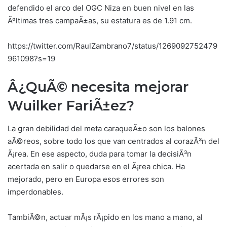
defendido el arco del OGC Niza en buen nivel en las
Ãºltimas tres campaÃ±as, su estatura es de 1.91 cm.
https://twitter.com/RaulZambrano7/status/1269092752479
961098?s=19
Â¿QuÃ© necesita mejorar
Wuilker FariÃ±ez?
La gran debilidad del meta caraqueÃ±o son los balones
aÃ©reos, sobre todo los que van centrados al corazÃ³n del
Ã¡rea. En ese aspecto, duda para tomar la decisiÃ³n
acertada en salir o quedarse en el Ã¡rea chica. Ha
mejorado, pero en Europa esos errores son
imperdonables.
TambiÃ©n, actuar mÃ¡s rÃ¡pido en los mano a mano, al