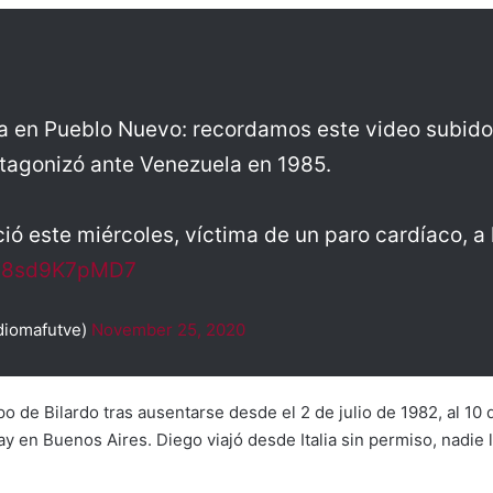
 en Pueblo Nuevo: recordamos este video subido p
otagonizó ante Venezuela en 1985.
ió este miércoles, víctima de un paro cardíaco, a 
om/8sd9K7pMD7
diomafutve)
November 25, 2020
po de Bilardo tras ausentarse desde el 2 de julio de 1982, al 1
y en Buenos Aires. Diego viajó desde Italia sin permiso, nadie 