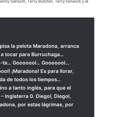
Kenny Sansom, Terry Butcher, Terry Fenwick y al
 pisa la pelota Maradona, arranca
va a tocar para Burruchaga…
-ta-ta… Gooooool… Gooooool…
oool! ¡Maradona! Es para llorar,
da de todos los tiempos…
no a tanto inglés, para que el
 Inglaterra 0. Diegol, Diegol,
adona, por estas lágrimas, por