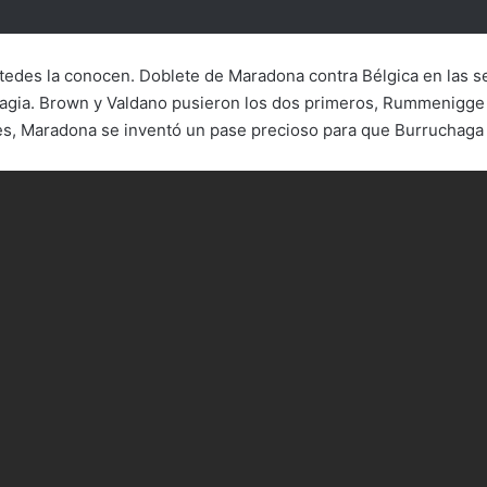
ustedes la conocen. Doblete de Maradona contra Bélgica en las se
gia. Brown y Valdano pusieron los dos primeros, Rummenigge y o
ales, Maradona se inventó un pase precioso para que Burruchaga 