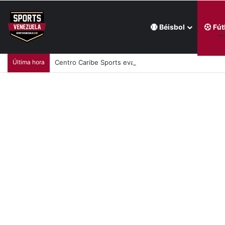
Béisbol
Fút
Última hora
Centro Caribe Sports evalúa a Caracas como sede pa