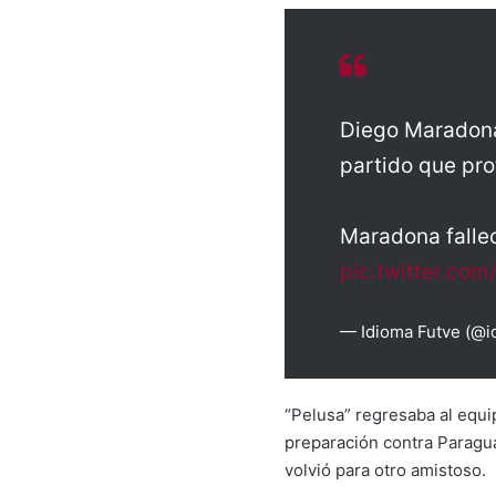
Diego Maradona
partido que pr
Maradona fallec
pic.twitter.c
— Idioma Futve (@i
“Pelusa” regresaba al equi
preparación contra Paragua
volvió para otro amistoso.