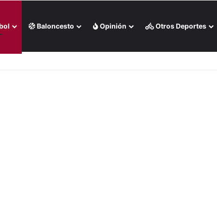
bol
Baloncesto
Opinión
Otros Deportes
ra los Juegos CAC de 2030