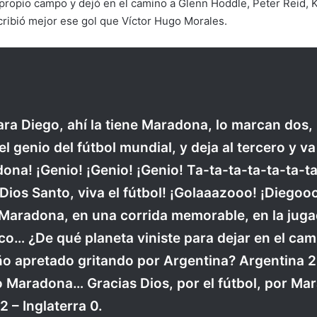
propio campo y dejó en el camino a Glenn Hoddle, Peter Reid, 
cribió mejor ese gol que Víctor Hugo Morales.
ara Diego, ahí la tiene Maradona, lo marcan dos,
el genio del fútbol mundial, y deja al tercero y 
ona! ¡Genio! ¡Genio! ¡Genio! Ta-ta-ta-ta-ta-ta
 ¡Dios Santo, viva el fútbol! ¡Golaaazooo! ¡Diegoo
radona, en una corrida memorable, en la juga
co… ¿De qué planeta viniste para dejar en el cami
o apretado gritando por Argentina? Argentina 2 –
Maradona… Gracias Dios, por el fútbol, por Mar
2 – Inglaterra 0.