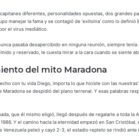
apitanes diferentes, personalidades opuestas, dos grandes para
po manejar la fama y se contagió de ‘exitoína’ como lo definió E
or el virus mediático.
unca pasaba desapercibido en ninguna reunión, siempre tenía a
tímido y reservado, le cuesta mirar a la cara cuando se siente 
imiento del mito Maradona
echo con tu vida Diego, importa lo que hiciste con las nuestras
e Maradona se despidió del plano terrenal. Y esas palabras res
nada, que él mismo eligió, llegó después de regalarle a toda la 
o 1986. Y el camino hacia la eternidad empezó en San Cristóbal,
e Venezuela peleó y cayó 2-3, el estadio repleto se rindió ante