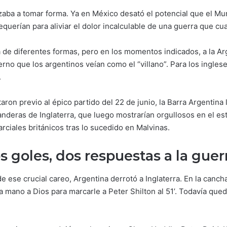
aba a tomar forma. Ya en México desató el potencial que el Mu
equerían para aliviar el dolor incalculable de una guerra que cu
de diferentes formas, pero en los momentos indicados, a la Arge
ierno que los argentinos veían como el “villano”. Para los ingle
.
ron previo al épico partido del 22 de junio, la Barra Argentina 
anderas de Inglaterra, que luego mostrarían orgullosos en el es
rciales británicos tras lo sucedido en Malvinas.
 goles, dos respuestas a la guer
e ese crucial careo, Argentina derrotó a Inglaterra. En la canc
la mano a Dios para marcarle a Peter Shilton al 51’. Todavía que